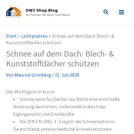
Zum
DWZ Shop Blog
Inhalt
Ihr Partner für Dach und Wand
springen
Start
>
Lichtplatten
>
Schnee auf dem Dach: Blech- &
Kunststoffdächer schützen
Schnee auf dem Dach: Blech- &
Kunststoffdächer schützen
Von
Maurice Grimberg
/
21. Juli 2026
Das Wichtigste in Kürze
Schnee kann für Dächer aus Blech eine ernsthafte
Belastung darstellen, insbesondere durch das
Eigengewicht und Druckkräfte.
Die DIN EN 1991-1-3 regelt die Schneelasten in
Deutschland; unterschiedliche Schneelastzonen