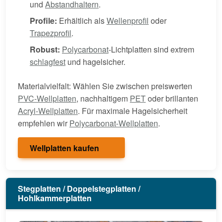
und
Abstandhaltern
.
Profile:
Erhältlich als
Wellenprofil
oder
Trapezprofil
.
Robust:
Polycarbonat
-Lichtplatten sind extrem
schlagfest
und hagelsicher.
Materialvielfalt: Wählen Sie zwischen preiswerten
PVC-Wellplatten
, nachhaltigem
PET
oder brillanten
Acryl-Wellplatten
. Für maximale Hagelsicherheit
empfehlen wir
Polycarbonat-Wellplatten
.
Wellplatten kaufen
Stegplatten / Doppelstegplatten /
Hohlkammerplatten