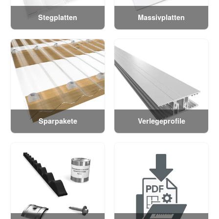
Stegplatten
Massivplatten
Sparpakete
Verlegeprofile