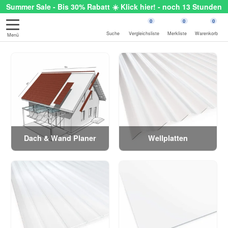
Summer Sale - Bis 30% Rabatt ☀️ Klick hier! - noch 13 Stunden
0
0
0
Suche
Vergleichsliste
Merkliste
Warenkorb
Menü
Dach & Wand Planer
Wellplatten