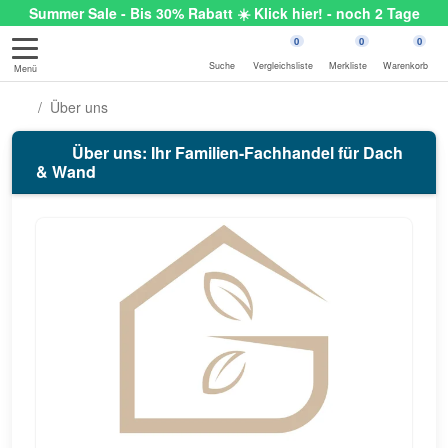
Summer Sale - Bis 30% Rabatt ☀️ Klick hier! - noch 2 Tage
0
0
0
Suche
Vergleichsliste
Merkliste
Warenkorb
Menü
Über uns
Über uns: Ihr Familien-Fachhandel für Dach
& Wand