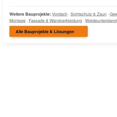
Weitere Bauprojekte:
Vordach
·
Sichtschutz & Zaun
·
Gew
Montage
·
Fassade & Wandverkleidung
·
Weideunterstand
Alle Bauprojekte & Lösungen