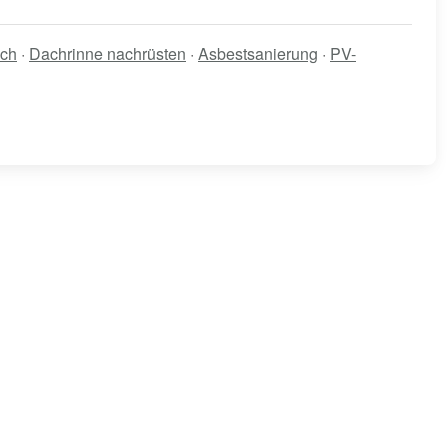
ch
·
Dachrinne nachrüsten
·
Asbestsanierung
·
PV-