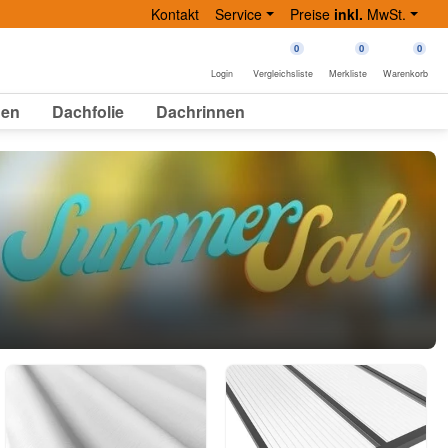
Kontakt
Service
Preise
inkl.
MwSt.
0
0
0
Login
Vergleichsliste
Merkliste
Warenkorb
gen
Dachfolie
Dachrinnen