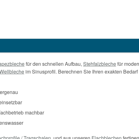
apezbleche
für den schnellen Aufbau,
Stehfalzbleche
für moder
Wellbleche
im Sinusprofil. Berechnen Sie Ihren exakten Bedarf 
tergenau
einsetzbar
achbetrieb machbar
enswasser
chprofile / Tragschalen
, und aus unseren
Flachblechen
fertigen