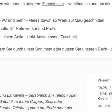
ren wir Ihnen in unserem
Fachglossar
– verständlich und praxisn
 PVC und mehr – vieles davon ab Werk auf Maß geschnitten
halle, für Heimwerker und Profis
 meisten Artikeln inkl. kostenlosem Zuschnitt
bern Sie durch unser Sortiment oder nutzen Sie unseren
Dach- u
Persönl
04281 /
[email p
und Landwirte – persönlich am Telefon oder
Kontaktf
aterial zu Ihrem Carport, Stall oder
Mo–Do 8–1
i Minuten Telefon sparen am Ende mehr als