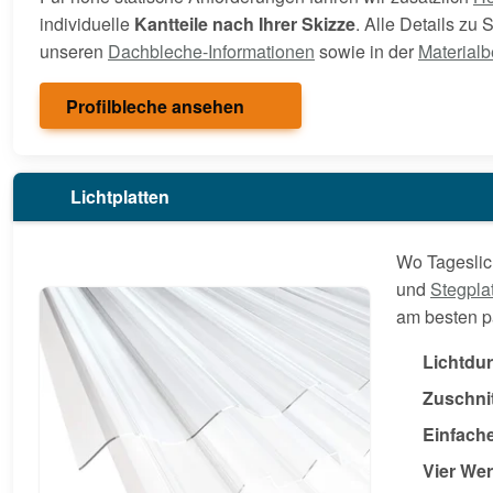
individuelle
Kantteile nach Ihrer Skizze
. Alle Details zu
unseren
Dachbleche-Informationen
sowie in der
Materialb
Profilbleche ansehen
Lichtplatten
Wo Tagesli
und
Stegpla
am besten p
Lichtdu
Zuschni
Einfach
Vier Wer