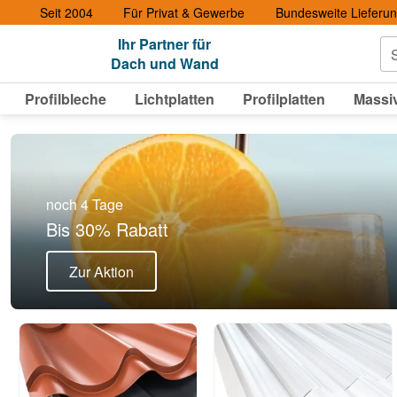
Seit 2004
Für Privat & Gewerbe
Bundesweite Lieferu
Ihr Partner für
S
Dach und Wand
Profilbleche
Lichtplatten
Profilplatten
Massiv
noch 4 Tage
Bis 30% Rabatt
Zur Aktion