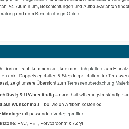
 Stahl vs. Aluminium, Beschichtungen und Aufbauvarianten finde
eratung
und dem
Beschichtungs-Guide
.
cht durchs Dach kommen soll, kommen
Lichtplatten
zum Einsatz.
tten
(inkl. Doppelstegplatten & Stegdoppelplatten) für Terrasse
asst, zeigt unsere Übersicht zum
Terrassenüberdachung Materi
rchlässig & UV-beständig
– dauerhaft witterungsbeständig da
tt auf Wunschmaß
– bei vielen Artikeln kostenlos
e Montage
mit passenden
Verlegeprofilen
kstoffe:
PVC, PET, Polycarbonat & Acryl