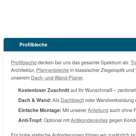
Profilbleche
Profilbleche
decken bei uns das gesamte Spektrum ab:
Tr
Architektur,
Pfannenbleche
in klassischer Ziegeloptik und
unserem
Dach- und Wand-Planer
.
Kostenloser Zuschnitt
auf Ihr Wunschmaß – zentime
Dach & Wand:
Als
Dachblech
oder Wandverkleidung 
Einfache Montage:
Mit unserer
Anleitung
auch ohne F
Anti-Tropf:
Optional mit
Antikondensvlies
gegen Kond
Für hohe statische Anforderungen führen wir zusätzlich
Ho