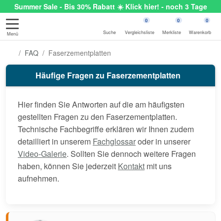
Summer Sale - Bis 30% Rabatt ☀️ Klick hier! - noch 3 Tage
0
0
0
Suche
Vergleichsliste
Merkliste
Warenkorb
Menü
FAQ
Faserzementplatten
Häufige Fragen zu Faserzementplatten
Hier finden Sie Antworten auf die am häufigsten
gestellten Fragen zu den Faserzementplatten.
Technische Fachbegriffe erklären wir Ihnen zudem
detailliert in unserem
Fachglossar
oder in unserer
Video-Galerie
. Sollten Sie dennoch weitere Fragen
haben, können Sie jederzeit
Kontakt
mit uns
aufnehmen.