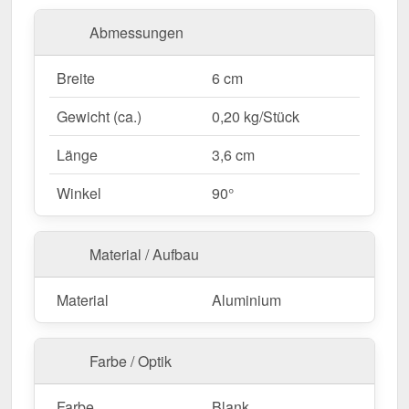
Farblich abgestimmt
– In Blank für eine dezente
Abmessungen
Integration.
Verpackungseinheit
– 1 Stück für eine
Breite
6 cm
bedarfsgerechte Verwendung.
Gewicht (ca.)
0,20 kg/Stück
Jetzt Bremswinkel | Für 10 & 16 mm Platten in A2
Profil bestellen – Für eine sichere & dauerhafte
Länge
3,6 cm
Plattenfixierung!
Winkel
90°
Material / Aufbau
Material
Aluminium
Farbe / Optik
Farbe
Blank