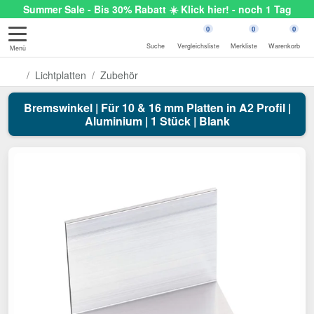
Summer Sale - Bis 30% Rabatt ☀️ Klick hier! - noch 1 Tag
0
0
0
Suche
Vergleichsliste
Merkliste
Warenkorb
Menü
Lichtplatten
Zubehör
Bremswinkel | Für 10 & 16 mm Platten in A2 Profil |
Aluminium | 1 Stück | Blank