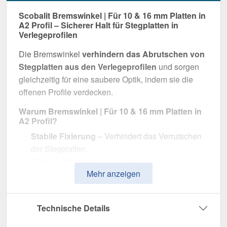
Scobalit Bremswinkel | Für 10 & 16 mm Platten in
A2 Profil – Sicherer Halt für Stegplatten in
Verlegeprofilen
Die Bremswinkel
verhindern das Abrutschen von
Stegplatten aus den Verlegeprofilen
und sorgen
gleichzeitig für eine saubere Optik, indem sie die
offenen Profile verdecken.
Warum Bremswinkel | Für 10 & 16 mm Platten in
A2 Profil?
Stabile Fixierung
– Verhindert das Verrutschen
der Stegplatten.
Sichere Montage
– Passend für Scobalit
Mehr anzeigen
Verlegeprofile und 10 & 16 mm Plattenstärken.
Praktische Maße
– 6 cm Breite, 3,6 cm Länge für
präzise Anpassung.
Technische Details
Langlebig & witterungsbeständig
– Gefertigt
aus robustem Aluminium.