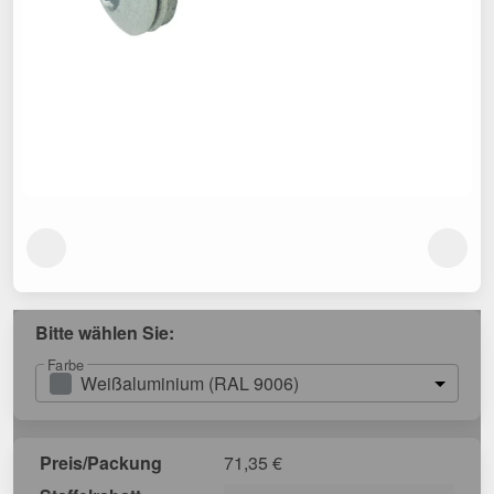
Bitte wählen Sie:
Farbe
Weißaluminium (RAL 9006)
Preis/Packung
71,35
€