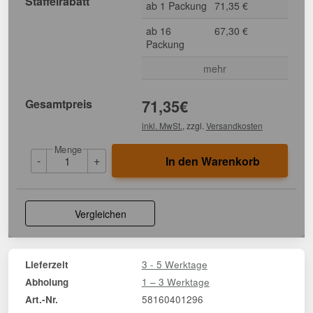
Staffelrabatt
ab 1 Packung
71,35 €
ab 16
67,30 €
Packung
mehr
Gesamtpreis
71,35
€
inkl. MwSt.
, zzgl.
Versandkosten
Menge
-
+
In den Warenkorb
Vergleichen
3 - 5 Werktage
Lieferzeit
1 – 3 Werktage
Abholung
58160401296
Art.-Nr.