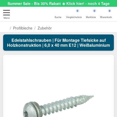
Summer Sale - Bis 30% Rabatt ☀️ Klick hier! - noch 4 Tage
0
0
0
Suche
Vergleichsliste
Merkliste
Warenkorb
Menü
Profilbleche
Zubehör
Edelstahlschrauben | Für Montage Tiefsicke auf
Holzkonstruktion | 6,0 x 40 mm E12 | Weißaluminium