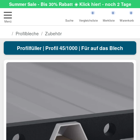
Summer Sale - Bis 30% Rabatt ☀️ Klick hier! - noch 2 Tage
0
0
0
Suche
Vergleichsliste
Merkliste
Warenkorb
Menü
Profilbleche
Zubehör
Profilfüller | Profil 45/1000 | Für auf das Blech