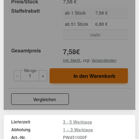
Preis/Stück
7,58
€
Staffelrabatt
ab 1 Stück
7,58 €
ab 51 Stück
6,88 €
mehr
Gesamtpreis
7,58
€
inkl. MwSt.
, zzgl.
Versandkosten
Menge
-
+
In den Warenkorb
Vergleichen
3 - 5 Werktage
Lieferzeit
1 – 3 Werktage
Abholung
PW451000F
Art.-Nr.