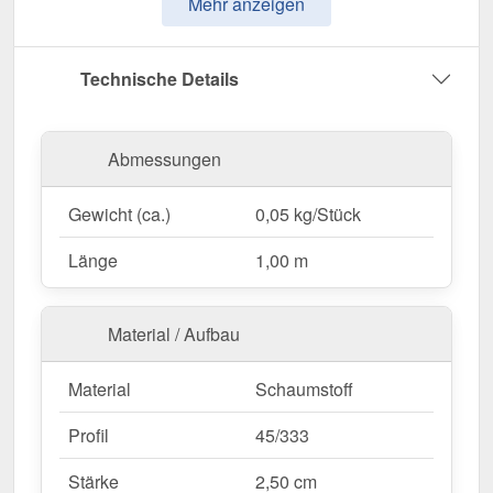
Mehr anzeigen
Passgenau für 45/333
– Für auf das Blech,
entwickelt für eine optimale Abdichtung.
Einfache Verarbeitung
– 1,00 m Länge für eine
Technische Details
schnelle und sichere Montage.
Farblich abgestimmt
– In Schwarz für eine
harmonische Optik auf dem Dach.
Abmessungen
Jetzt Profilfüller bestellen – Für einen sauberen &
Gewicht (ca.)
0,05 kg/Stück
geschützten Dachabschluss!
Länge
1,00 m
Material / Aufbau
Material
Schaumstoff
Profil
45/333
Stärke
2,50 cm