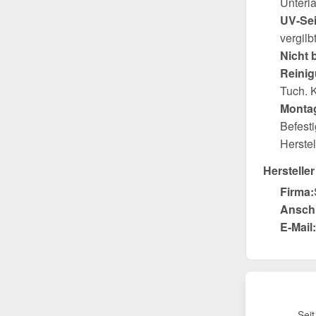
Unterl
UV-Sei
vergilb
Nicht 
Reini
Tuch. 
Montag
Befest
Herste
Hersteller
Firma:
Anschr
E-Mail:
Sei