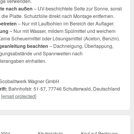
age verwenden.
te nach außen
– UV-beschichtete Seite zur Sonne, sonst
t die Platte. Schutzfolie direkt nach Montage entfernen.
betreten
– Nur mit Laufbohlen im Bereich der Auflager.
gung
– Nur mit Wasser, mildem Spülmittel und weichem
Keine Scheuermittel oder Lösungsmittel (Aceton, Benzin).
eanleitung beachten
– Dachneigung, Überlappung,
igungsabstände und Spannweiten nach
llerangaben einhalten.
Scobalitwerk Wagner GmbH
ift:
Bahnhofstr. 51-57, 77746 Schutterwald, Deutschland
[email protected]
t 2004
Käuferschutz
Kauf auf Rechnung