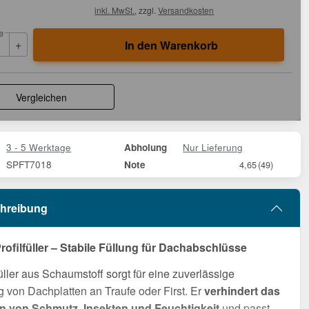
inkl. MwSt.
, zzgl.
Versandkosten
e
+
In den Warenkorb
Vergleichen
3 - 5 Werktage
Nur Lieferung
Abholung
SPFT7018
Note
4,65
(49)
hreibung
rofilfüller – Stabile Füllung für Dachabschlüsse
füller aus Schaumstoff sorgt für eine zuverlässige
 von Dachplatten an Traufe oder First. Er
verhindert das
n von Schmutz, Insekten und Feuchtigkeit
und passt