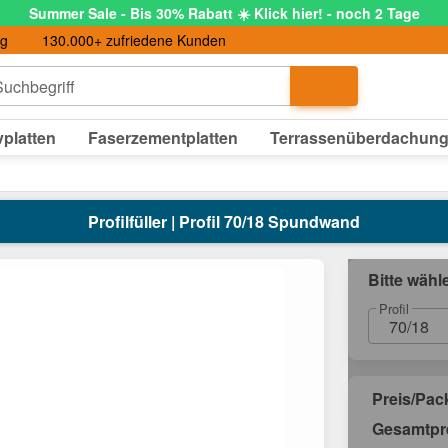
Summer Sale - Bis 30% Rabatt ☀️ Klick hier! - noch 2 Tage
ng
130.000+ zufriedene Kunden
uchbegriff
platten
Faserzementplatten
Terrassenüberdachun
Profilfüller | Profil 70/18 Spundwand
Bitte wähl
Profil
70/18
Preis/Pa
Gesamtpr