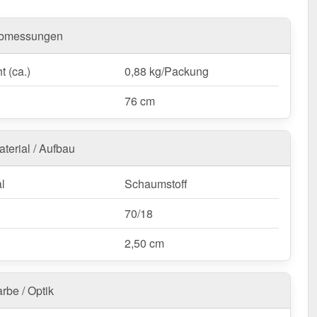
bmessungen
t (ca.)
0,88 kg/Packung
76 cm
aterial / Aufbau
l
Schaumstoff
70/18
2,50 cm
rbe / Optik