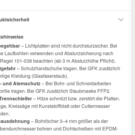
uktsicherheit
tshinweise
begehbar
– Lichtplatten sind nicht durchsturzsicher. Bei
e Laufbohlen verwenden und Absturzsicherung nach
egel 101-038 beachten (ab 3 m Absturzhöhe Pflicht).
tgefahr
– Schutzhandschuhe tragen. Bei GFK zusätzlich
mlige Kleidung (Glasfaserstaub).
- und Atemschutz
– Bei Bohr- und Schneidarbeiten
brille tragen. Bei GFK zusätzlich Staubmaske FFP2.
Trennschleifer
– Hitze schmilzt bzw. zerstört die Platten.
ge, Kreissäge mit Kunststoffblatt oder Cuttermesser
den.
ausdehnung
– Bohrlöcher 3–4 mm größer als der
bendurchmesser bohren und Dichtscheiben mit EPDM-