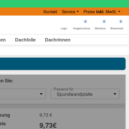
Kontakt
Service
Preise
inkl.
MwSt.
0
0
0
Login
Vergleichsliste
Merkliste
Warenkorb
gen
Dachfolie
Dachrinnen
en Sie:
Passend für
Spundwandplatte
ckung
9,73
€
eis
9,73
€