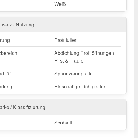
Weiß
insatz / Nutzung
rung
Profilfüller
zbereich
Abdichtung Profilöffnungen
First & Traufe
d für
Spundwandplatte
ndung
Einschalige Lichtplatten
rke / Klassifizierung
Scobalit