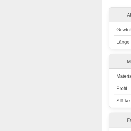
A
Gewich
Länge
M
Materia
Profil
Stärke
Fa