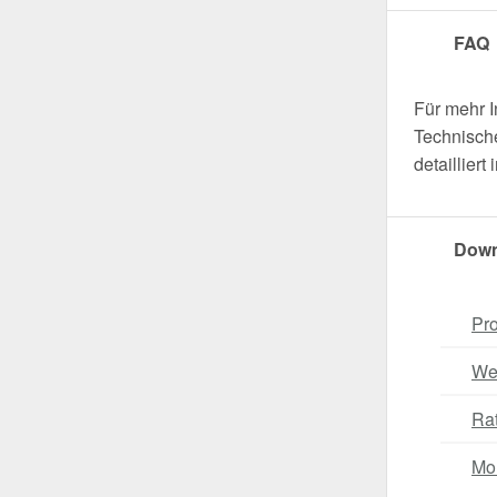
FAQ
Für mehr 
Technische
detaillier
Down
Pro
Wei
Ra
Mo