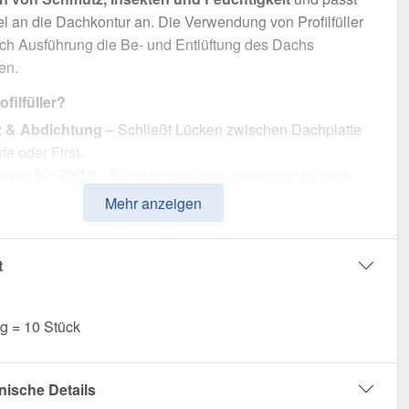
bel an die Dachkontur an. Die Verwendung von Profilfüller
ch Ausführung die Be- und Entlüftung des Dachs
en.
filfüller?
z & Abdichtung
– Schließt Lücken zwischen Dachplatte
fe oder First.
nau für 70/18
– Spundwandplatte, entwickelt für eine
le Abdichtung.
Mehr anzeigen
he Verarbeitung
– 76 cm Länge für eine schnelle und
e Montage.
t
ch abgestimmt
– In Weiß für eine harmonische Optik auf
ach.
ilfüller bestellen – Für einen sauberen & geschützten
g = 10 Stück
hluss!
nische Details