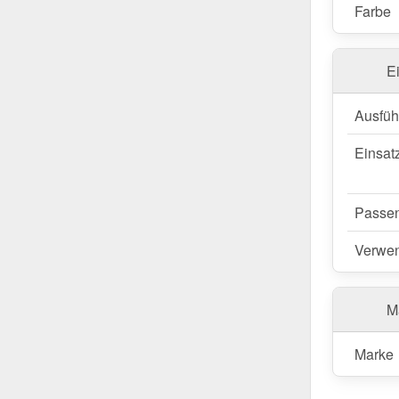
Farbe
E
Ausfüh
Einsat
Passen
Verwe
Ma
Marke