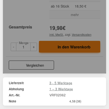
ab 16 Stück
18,50 €
mehr
Gesamtpreis
19,98
€
inkl. MwSt.
, zzgl.
Versandkosten
Menge
-
+
In den Warenkorb
Vergleichen
3 - 5 Werktage
Lieferzeit
1 – 3 Werktage
Abholung
VRF02062
Art.-Nr.
Note
4,58
(38)