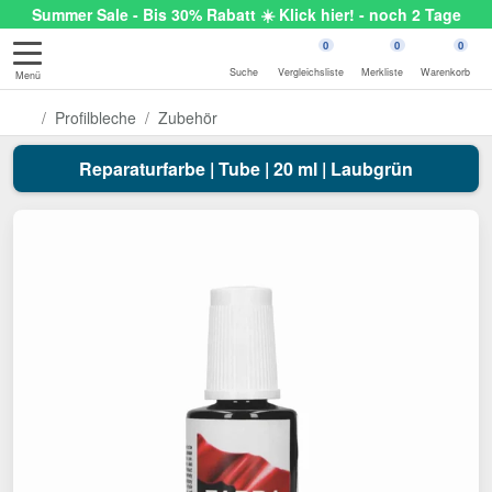
Summer Sale - Bis 30% Rabatt ☀️ Klick hier! - noch 2 Tage
0
0
0
Suche
Vergleichsliste
Merkliste
Warenkorb
Menü
Profilbleche
Zubehör
Reparaturfarbe | Tube | 20 ml | Laubgrün