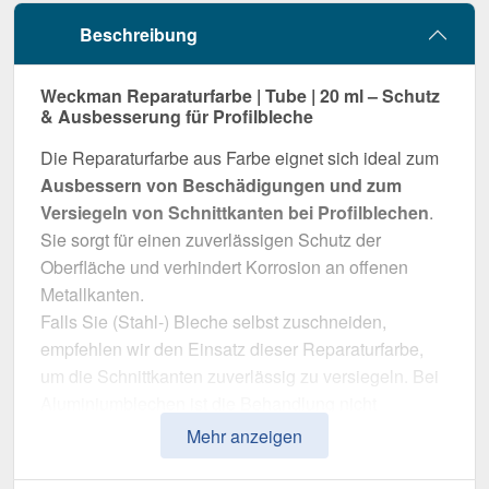
Beschreibung
Weckman Reparaturfarbe | Tube | 20 ml – Schutz
& Ausbesserung für Profilbleche
Die Reparaturfarbe aus Farbe eignet sich ideal zum
Ausbessern von Beschädigungen und zum
Versiegeln von Schnittkanten bei Profilblechen
.
Sie sorgt für einen zuverlässigen Schutz der
Oberfläche und verhindert Korrosion an offenen
Metallkanten.
Falls Sie (Stahl-) Bleche selbst zuschneiden,
empfehlen wir den Einsatz dieser Reparaturfarbe,
um die Schnittkanten zuverlässig zu versiegeln. Bei
Aluminiumblechen ist die Behandlung nicht
zwingend erforderlich, da Aluminium nicht rostet.
Mehr anzeigen
Warum Reparaturfarbe | Tube | 20 ml?