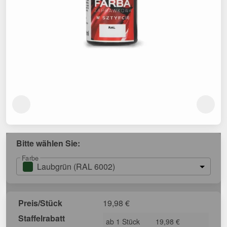
Bitte wählen Sie:
Farbe
Laubgrün (RAL 6002)
Preis/Stück
19,98
€
Staffelrabatt
ab 1 Stück
19,98 €