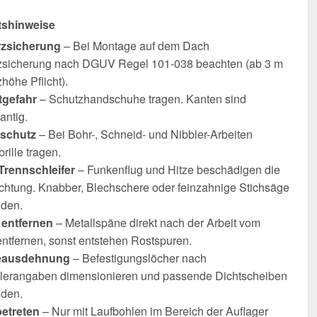
tshinweise
rzsicherung
– Bei Montage auf dem Dach
zsicherung nach DGUV Regel 101-038 beachten (ab 3 m
höhe Pflicht).
tgefahr
– Schutzhandschuhe tragen. Kanten sind
antig.
schutz
– Bei Bohr-, Schneid- und Nibbler-Arbeiten
rille tragen.
Trennschleifer
– Funkenflug und Hitze beschädigen die
chtung. Knabber, Blechschere oder feinzahnige Stichsäge
den.
entfernen
– Metallspäne direkt nach der Arbeit vom
entfernen, sonst entstehen Rostspuren.
ausdehnung
– Befestigungslöcher nach
llerangaben dimensionieren und passende Dichtscheiben
den.
betreten
– Nur mit Laufbohlen im Bereich der Auflager