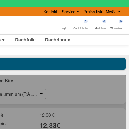
Kontakt
Service
Preise
inkl.
MwSt.
0
0
0
Login
Vergleichsliste
Merkliste
Warenkorb
gen
Dachfolie
Dachrinnen
en Sie:
aluminium (RAL 9006)
ck
12,33
€
eis
12,33
€