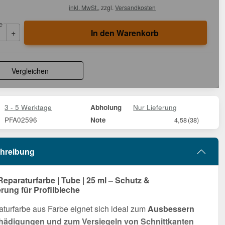
inkl. MwSt.
, zzgl.
Versandkosten
e
+
In den Warenkorb
Vergleichen
3 - 5 Werktage
Nur Lieferung
Abholung
PFA02596
Note
4,58
(38)
hreibung
Reparaturfarbe | Tube | 25 ml – Schutz &
ung für Profilbleche
turfarbe aus Farbe eignet sich ideal zum
Ausbessern
hädigungen und zum Versiegeln von Schnittkanten