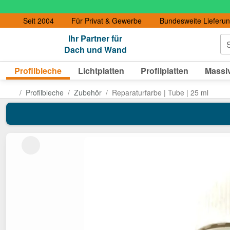
Seit 2004
Für Privat & Gewerbe
Bundesweite Lieferu
Ihr Partner für
S
Dach und Wand
Profilbleche
Lichtplatten
Profilplatten
Massiv
Profilbleche
Zubehör
Reparaturfarbe | Tube | 25 ml