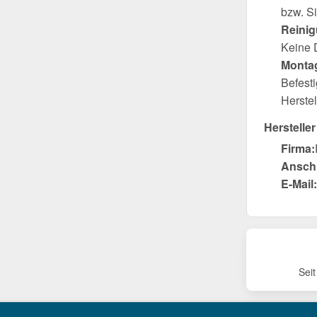
bzw. S
Reini
Keine D
Montag
Befest
Herste
Hersteller
Firma:
Anschr
E-Mail:
Sei