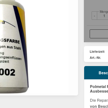
Meng
-
Lieferzeit
Art.-Nr.
Besc
Polmetal 
Ausbesser
Die Repara
von Besc