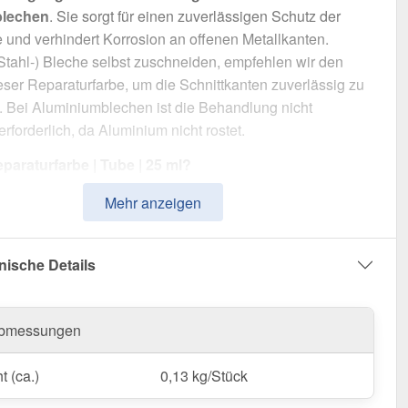
lblechen
. Sie sorgt für einen zuverlässigen Schutz der
 und verhindert Korrosion an offenen Metallkanten.
(Stahl-) Bleche selbst zuschneiden, empfehlen wir den
eser Reparaturfarbe, um die Schnittkanten zuverlässig zu
. Bei Aluminiumblechen ist die Behandlung nicht
rforderlich, da Aluminium nicht rostet.
araturfarbe | Tube | 25 ml?
enaue Farbe
– In Weißaluminium (RAL 9006) für eine
Mehr anzeigen
llige Reparatur.
che Anwendung
– Schnell trocknend und leicht
ragen.
nische Details
iver Schutz
– Versiegelt Schnittkanten & schützt vor
ngseinflüssen.
sche Größe
– 25 ml, ideal für gezielte Ausbesserungen.
bmessungen
raturfarbe | Tube | 25 ml bestellen – Für langlebigen
t (ca.)
0,13 kg/Stück
eine makellose Oberfläche!