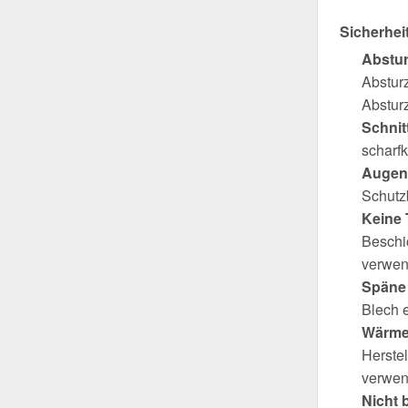
Sicherhei
Abstu
Abstur
Absturz
Schnit
scharfk
Augen
Schutzb
Keine 
Beschi
verwen
Späne 
Blech 
Wärme
Herste
verwen
Nicht 