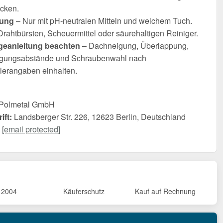
icken.
gung
– Nur mit pH-neutralen Mitteln und weichem Tuch.
rahtbürsten, Scheuermittel oder säurehaltigen Reiniger.
eanleitung beachten
– Dachneigung, Überlappung,
igungsabstände und Schraubenwahl nach
llerangaben einhalten.
Polmetal GmbH
ift:
Landsberger Str. 226, 12623 Berlin, Deutschland
[email protected]
t 2004
Käuferschutz
Kauf auf Rechnung