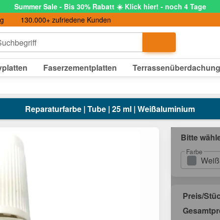
Summer Sale - Bis 30% Rabatt ☀️ Klick hier! - noch 4 Tage
ng
130.000+ zufriedene Kunden
uchbegriff
platten
Faserzementplatten
Terrassenüberdachun
Reparaturfarbe | Tube | 25 ml | Weißaluminium
Bitte wähl
Farbe
Weiß
Preis/Stü
Gesamtpr