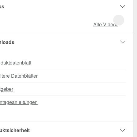
os
Alle Videos
loads
duktdatenblatt
tere Datenblätter
tgeber
ntageanleitungen
uktsicherheit