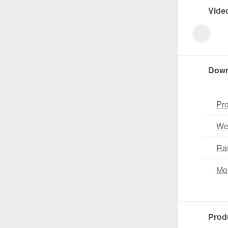
Vide
Down
Pro
Wei
Ra
Mo
Prod