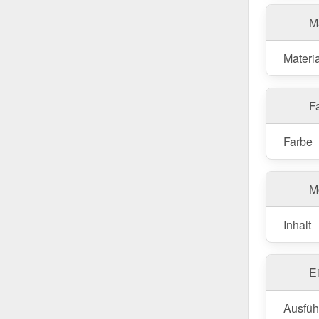
M
Materia
Fa
Farbe
M
Inhalt
E
Ausfüh