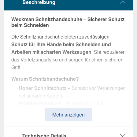
Beschreibung
Weckman Schnitzhandschuhe – Sicherer Schutz
beim Schneiden
Die Schnitzhandschuhe bieten zuverlässigen
Schutz für Ihre Hände beim Schneiden und
Arbeiten mit scharfen Werkzeugen
. Sie reduzieren
das Verletzungsrisiko und sorgen für einen sicheren
Griff.
Warum Schnitzhandschuhe?
Hoher Schnittschutz
– Schützt vor Verletzungen
bei scharfen Kanten.
Perfekte Passform
– In Größe 07 / S für
optimalen Tragekomfort.
Mehr anzeigen
Flexibel & rutschfest
– Für präzises Arbeiten
ohne Einschränkungen.
Farblich abgestimmt
– In Blau für eine
Technische Details