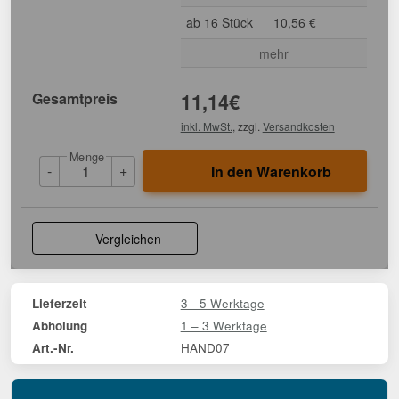
ab 16 Stück
10,56 €
mehr
Gesamtpreis
11,14
€
inkl. MwSt.
, zzgl.
Versandkosten
Menge
-
+
In den Warenkorb
Vergleichen
3 - 5 Werktage
Lieferzeit
1 – 3 Werktage
Abholung
HAND07
Art.-Nr.