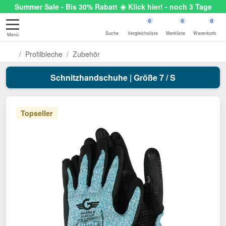
Summer Sale - Bis 30% Rabatt ☀️ Klick hier! - noch 3 Tage
0
0
0
Suche
Vergleichsliste
Merkliste
Warenkorb
Menü
Profilbleche
Zubehör
Schnitzhandschuhe | Größe 7 / S
Topseller