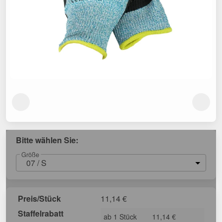
Bitte wählen Sie:
Größe
07 / S
Preis/Stück
11,14
€
Staffelrabatt
ab 1 Stück
11,14 €