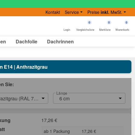
Kontakt
Service
Preise
inkl.
MwSt.
0
0
0
Login
Vergleichsliste
Merkliste
Warenkorb
gen
Dachfolie
Dachrinnen
m E14 | Anthrazitgrau
en Sie:
Länge
razitgrau (RAL 7016)
6 cm
ckung
17,26
€
att
ab 1 Packung
17,26 €