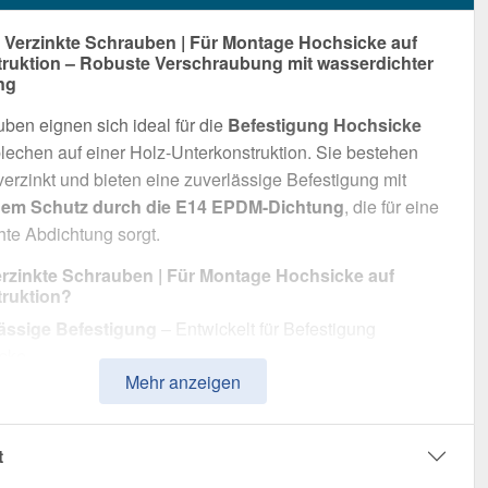
erzinkte Schrauben | Für Montage Hochsicke auf
ruktion – Robuste Verschraubung mit wasserdichter
ng
ben eignen sich ideal für die
Befestigung Hochsicke
blechen auf einer Holz-Unterkonstruktion. Sie bestehen
verzinkt und bieten eine zuverlässige Befestigung mit
hem Schutz durch die E14 EPDM-Dichtung
, die für eine
te Abdichtung sorgt.
zinkte Schrauben | Für Montage Hochsicke auf
ruktion?
ässige Befestigung
– Entwickelt für Befestigung
cke.
Mehr anzeigen
iderstandsfähigkeit
– Stahl verzinkt, für optimalen
.
rdichte Abdichtung
– Mit E14 EPDM-Dichtung für
t
en Schutz.