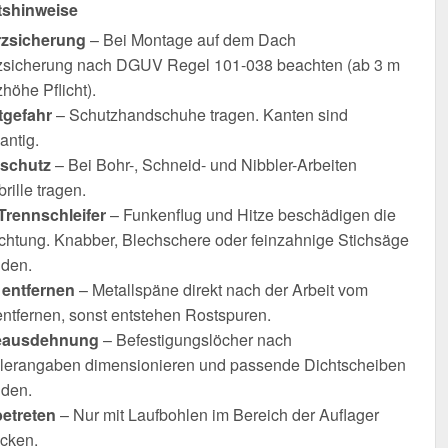
tshinweise
rzsicherung
– Bei Montage auf dem Dach
zsicherung nach DGUV Regel 101-038 beachten (ab 3 m
höhe Pflicht).
tgefahr
– Schutzhandschuhe tragen. Kanten sind
antig.
schutz
– Bei Bohr-, Schneid- und Nibbler-Arbeiten
rille tragen.
Trennschleifer
– Funkenflug und Hitze beschädigen die
chtung. Knabber, Blechschere oder feinzahnige Stichsäge
den.
entfernen
– Metallspäne direkt nach der Arbeit vom
entfernen, sonst entstehen Rostspuren.
ausdehnung
– Befestigungslöcher nach
llerangaben dimensionieren und passende Dichtscheiben
den.
betreten
– Nur mit Laufbohlen im Bereich der Auflager
icken.