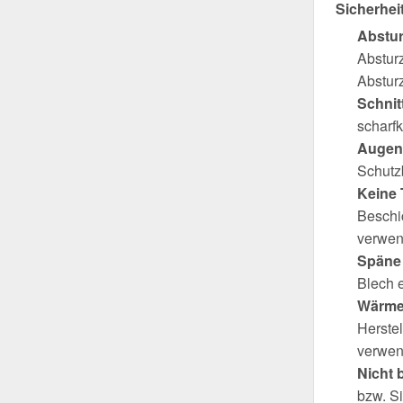
Sicherhei
Abstu
Abstur
Absturz
Schnit
scharfk
Augen
Schutzb
Keine 
Beschi
verwen
Späne 
Blech 
Wärme
Herste
verwen
Nicht 
bzw. S