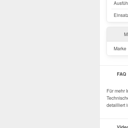
Ausfüh
Einsat
Ma
Marke
FAQ
Für mehr 
Technische
detaillier
Vide