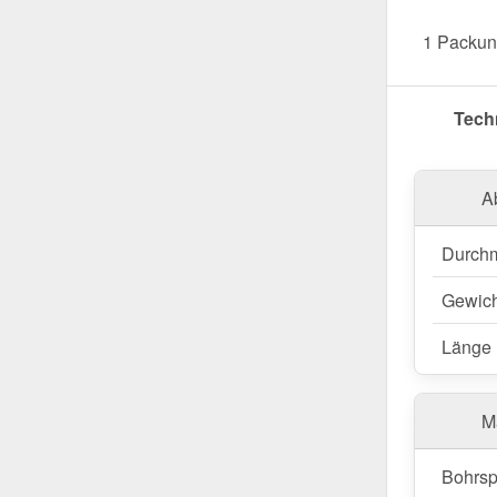
Präzis
Ja
1 Packun
Verpac
Verarb
Tech
Jetzt Ver
Holzkonstr
Befestigu
A
Achtun
Durch
Edelsta
Gewich
Länge
M
Bohrsp