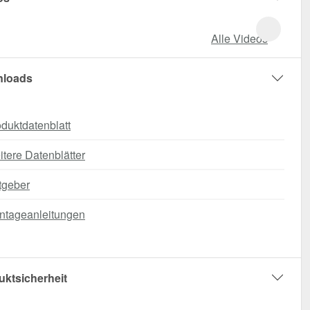
Alle Videos
loads
duktdatenblatt
tere Datenblätter
tgeber
ntageanleitungen
uktsicherheit