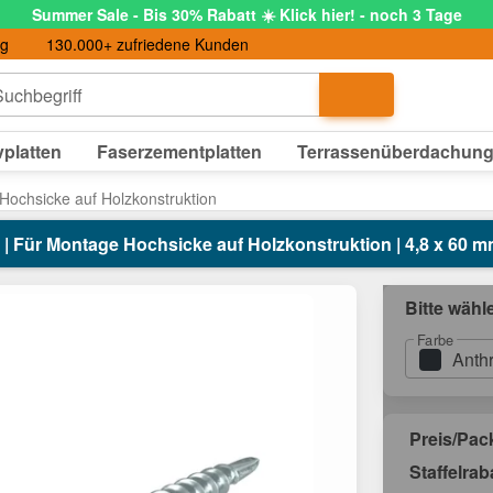
Summer Sale - Bis 30% Rabatt ☀️ Klick hier! - noch 3 Tage
ng
130.000+ zufriedene Kunden
uchbegriff
platten
Faserzementplatten
Terrassenüberdachun
Hochsicke auf Holzkonstruktion
| Für Montage Hochsicke auf Holzkonstruktion | 4,8 x 60 m
Bitte wähl
Farbe
Anth
Preis/Pa
Staffelrab