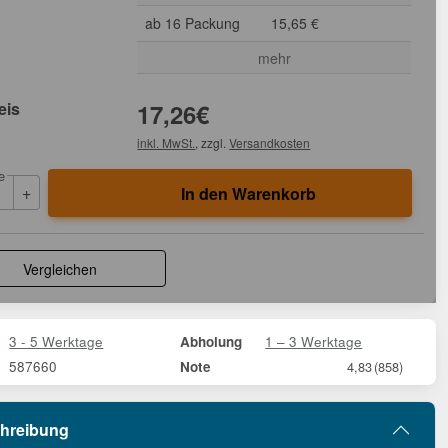
ab 16 Packung
15,65 €
mehr
eis
17,26
€
inkl. MwSt.
, zzgl.
Versandkosten
e
+
In den Warenkorb
Vergleichen
3 - 5 Werktage
1 – 3 Werktage
Abholung
587660
Note
4,83
(858)
hreibung