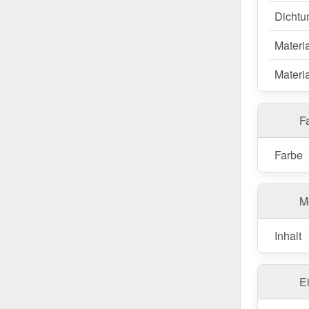
Dichtu
Materia
Materia
Fa
Farbe
M
Inhalt
E