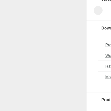
Down
Pro
Wei
Ra
Mo
Prod