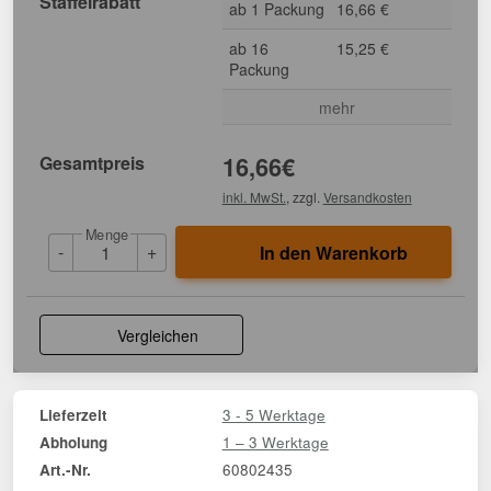
Staffelrabatt
ab 1 Packung
16,66 €
ab 16
15,25 €
Packung
mehr
Gesamtpreis
16,66
€
inkl. MwSt.
, zzgl.
Versandkosten
Menge
-
+
In den Warenkorb
Vergleichen
3 - 5 Werktage
Lieferzeit
1 – 3 Werktage
Abholung
60802435
Art.-Nr.