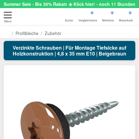
Summer Sale - Bis 30% Rabatt ☀️ Klick hier! - noch 11 Stunden
0
0
0
Suche
Vergleichsliste
Merkliste
Warenkorb
Menü
Profilbleche
Zubehör
Verzinkte Schrauben | Für Montage Tiefsicke auf
Holzkonstruktion | 4,8 x 35 mm E10 | Beigebraun