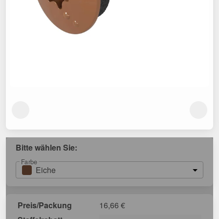
Bitte wählen Sie:
Farbe
Eiche
Preis/Packung
16,66
€