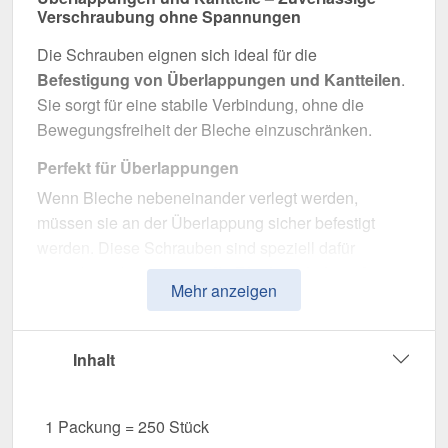
Verschraubung ohne Spannungen
Die Schrauben eignen sich ideal für die
Befestigung von Überlappungen und Kantteilen
.
Sie sorgt für eine stabile Verbindung, ohne die
Bewegungsfreiheit der Bleche einzuschränken.
Perfekt für Überlappungen
Wenn Bleche nebeneinander verlegt werden,
müssen sie an der Überlappung sicher befestigt
werden. Diese Schrauben sind speziell dafür
ausgelegt, dass sie
nur die Bleche miteinander
Mehr anzeigen
verbinden, ohne in die Unterkonstruktion
einzudringen
. So bleibt die natürliche Ausdehnung
der Bleche erhalten und Spannungen werden
Inhalt
vermieden.
Optimal für Kantteile
1 Packung = 250 Stück
Kantteile werden mit diesen Schrauben zuverlässig