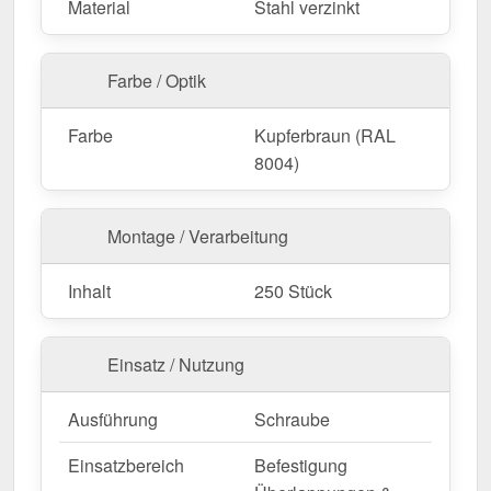
Material
Stahl verzinkt
langlebige Verbindung!
Farbe / Optik
Achtung:
Für Aluminiumbleche sollten
ausschließlich Edelstahlschrauben verwendet
Farbe
Kupferbraun (RAL
werden!
8004)
Montage / Verarbeitung
Inhalt
250 Stück
Einsatz / Nutzung
Ausführung
Schraube
Einsatzbereich
Befestigung