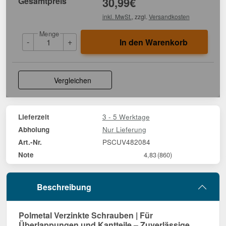
Gesamtpreis
30,99
€
inkl. MwSt.
, zzgl.
Versandkosten
Menge
-
+
In den Warenkorb
Vergleichen
3 - 5 Werktage
Lieferzeit
Nur Lieferung
Abholung
PSCUV482084
Art.-Nr.
Note
4,83
(860)
Beschreibung
Polmetal Verzinkte Schrauben | Für
Überlappungen und Kantteile – Zuverlässige