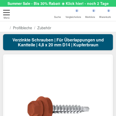
Summer Sale - Bis 30% Rabatt ☀️ Klick hier! - noch 2 Tage
0
0
0
Suche
Vergleichsliste
Merkliste
Warenkorb
Menü
Profilbleche
Zubehör
Verzinkte Schrauben | Für Überlappungen und
Kantteile | 4,8 x 20 mm D14 | Kupferbraun