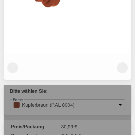
Bitte wählen Sie:
Farbe
Kupferbraun (RAL 8004)
Preis/Packung
30,99
€