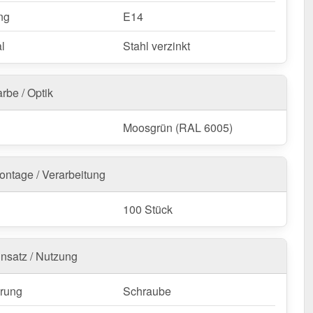
g:
Für Aluminiumbleche sollten ausschließlich
ng
E14
hlschrauben verwendet werden!
l
Stahl verzinkt
rbe / Optik
Moosgrün (RAL 6005)
ontage / Verarbeitung
100 Stück
insatz / Nutzung
rung
Schraube