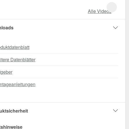
Alle Videos
loads
duktdatenblatt
tere Datenblätter
tgeber
ntageanleitungen
uktsicherheit
tshinweise