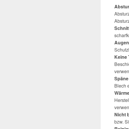
Abstu
Abstur
Absturz
Schnit
scharfk
Augen
Schutzb
Keine 
Beschi
verwen
Späne 
Blech 
Wärme
Herste
verwen
Nicht 
bzw. S
Reini