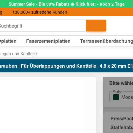
Summer Sale - Bis 30% Rabatt ☀️ Klick hier! - noch 2 Tage
ng
130.000+ zufriedene Kunden
uchbegriff
platten
Faserzementplatten
Terrassenüberdachun
ungen und Kantteile
hrauben | Für Überlappungen und Kantteile | 4,8 x 20 mm E
Bitte wähl
Farbe
Moos
Preis/Pa
Staffelrab