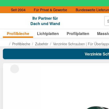
Seit 2004
Für Privat & Gewerbe
Bundesweite Lieferu
Ihr Partner für
S
Dach und Wand
Profilbleche
Lichtplatten
Profilplatten
Massiv
Profilbleche
Zubehör
Verzinkte Schrauben | Für Überlapp
Verzinkte Sc