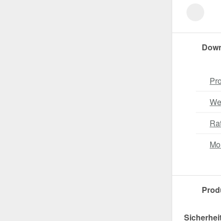
Down
Pro
Wei
Ra
Mo
Prod
Sicherhei