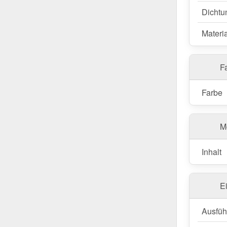
Achtun
Dichtu
Edelsta
Materia
Fa
Farbe
M
Inhalt
E
Ausfüh