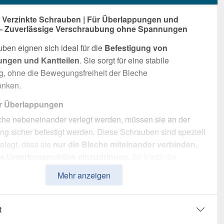
Verzinkte Schrauben | Für Überlappungen und
 – Zuverlässige Verschraubung ohne Spannungen
ben eignen sich ideal für die
Befestigung von
ungen und Kantteilen
. Sie sorgt für eine stabile
g, ohne die Bewegungsfreiheit der Bleche
änken.
ür Überlappungen
he nebeneinander verlegt werden, müssen sie an der
g sicher befestigt werden. Diese Schrauben sind speziell
elegt, dass sie
nur die Bleche miteinander verbinden,
ie Unterkonstruktion einzudringen
. So bleibt die
e Ausdehnung der Bleche erhalten und Spannungen
Mehr anzeigen
rmieden.
r Kantteile
t
werden mit diesen Schrauben zuverlässig fixiert. Dank der