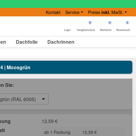
Kontakt
Service
Preise
inkl.
MwSt.
0
0
0
Login
Vergleichsliste
Merkliste
Warenkorb
gen
Dachfolie
Dachrinnen
14 | Moosgrün
en Sie:
grün (RAL 6005)
ckung
12,59
€
att
ab 1 Packung
12,59 €