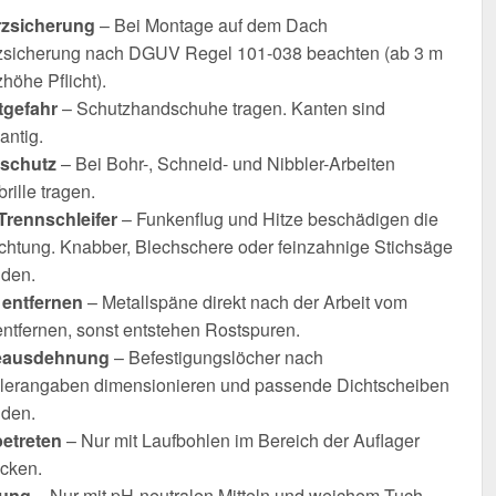
rzsicherung
– Bei Montage auf dem Dach
zsicherung nach DGUV Regel 101-038 beachten (ab 3 m
höhe Pflicht).
tgefahr
– Schutzhandschuhe tragen. Kanten sind
antig.
schutz
– Bei Bohr-, Schneid- und Nibbler-Arbeiten
rille tragen.
Trennschleifer
– Funkenflug und Hitze beschädigen die
chtung. Knabber, Blechschere oder feinzahnige Stichsäge
den.
entfernen
– Metallspäne direkt nach der Arbeit vom
entfernen, sonst entstehen Rostspuren.
ausdehnung
– Befestigungslöcher nach
llerangaben dimensionieren und passende Dichtscheiben
den.
betreten
– Nur mit Laufbohlen im Bereich der Auflager
icken.
gung
– Nur mit pH-neutralen Mitteln und weichem Tuch.