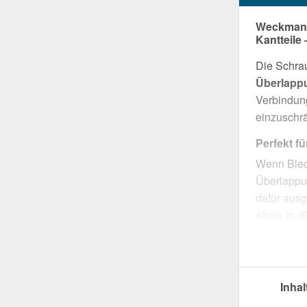
Weckman 
Kantteile
Die Schrau
Überlapp
Verbindun
einzuschr
Perfekt f
Wenn Blec
Überlappun
dafür ausg
ohne in d
natürlich
werden ve
Optimal fü
Inhal
Kantteile 