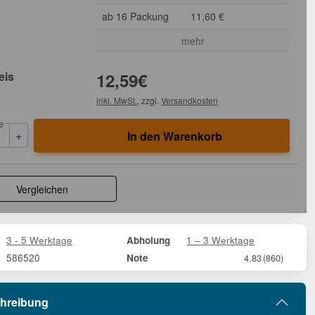
ab 16 Packung
11,60 €
mehr
eis
12,59
€
inkl. MwSt.
, zzgl.
Versandkosten
e
+
In den Warenkorb
Vergleichen
3 - 5 Werktage
1 – 3 Werktage
Abholung
586520
Note
4,83
(860)
hreibung