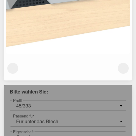
Bitte wählen Sie:
Profil
45/333
Passend für
Für unter das Blech
Eigenschaft