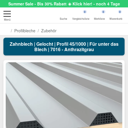
Summer Sale - Bis 30% Rabatt ☀️ Klick hier! - noch 4 Tage
0
0
0
Suche
Vergleichsliste
Merkliste
Warenkorb
Menü
Profilbleche
Zubehör
Zahnblech | Gelocht | Profil 45/1000 | Für unter das
Blech | 7016 - Anthrazitgrau