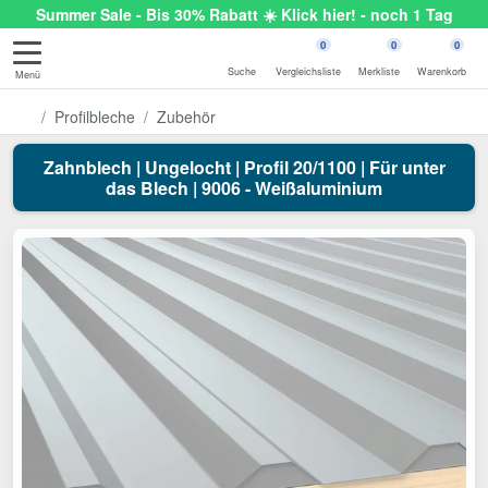
Summer Sale - Bis 30% Rabatt ☀️ Klick hier! - noch 1 Tag
0
0
0
Suche
Vergleichsliste
Merkliste
Warenkorb
Menü
Profilbleche
Zubehör
Zahnblech | Ungelocht | Profil 20/1100 | Für unter
das Blech | 9006 - Weißaluminium