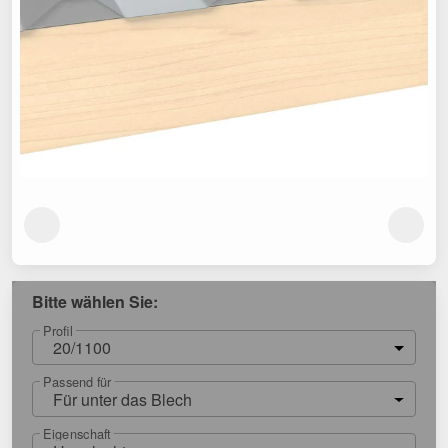
Bitte wählen Sie:
Profil
20/1100
Passend für
Für unter das Blech
Eigenschaft