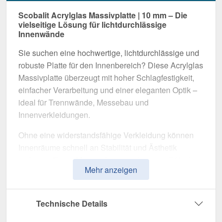
Scobalit Acrylglas Massivplatte | 10 mm – Die
vielseitige Lösung für lichtdurchlässige
Innenwände
Sie suchen eine hochwertige, lichtdurchlässige und
robuste Platte für den Innenbereich? Diese Acrylglas
Massivplatte überzeugt mit hoher Schlagfestigkeit,
einfacher Verarbeitung und einer eleganten Optik –
ideal für Trennwände, Messebau und
Innenverkleidungen.
Ohne eine widerstandsfähige Verkleidung können
Innenräume schnell an Stabilität und Ästhetik
verlieren. Diese Massivplatte wurde speziell für den
Mehr anzeigen
Einsatz in Innenbereichen entwickelt und bietet eine
moderne, langlebige und leicht zu verarbeitende
Lösung
. Sie überzeugt durch hohe Transparenz,
Technische Details
widerstandsfähiges Material und vielseitige
Einsatzmöglichkeiten.