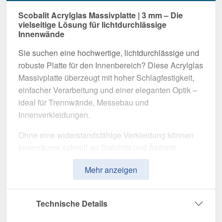
Scobalit Acrylglas Massivplatte | 3 mm – Die
vielseitige Lösung für lichtdurchlässige
Innenwände
Sie suchen eine hochwertige, lichtdurchlässige und
robuste Platte für den Innenbereich? Diese Acrylglas
Massivplatte überzeugt mit hoher Schlagfestigkeit,
einfacher Verarbeitung und einer eleganten Optik –
ideal für Trennwände, Messebau und
Innenverkleidungen.
Ohne eine widerstandsfähige Verkleidung können
Innenräume schnell an Stabilität und Ästhetik
verlieren. Diese Massivplatte wurde speziell für den
Mehr anzeigen
Einsatz in Innenbereichen entwickelt und bietet eine
moderne, langlebige und leicht zu verarbeitende
Lösung
. Sie überzeugt durch hohe Transparenz,
Technische Details
widerstandsfähiges Material und vielseitige
Einsatzmöglichkeiten.