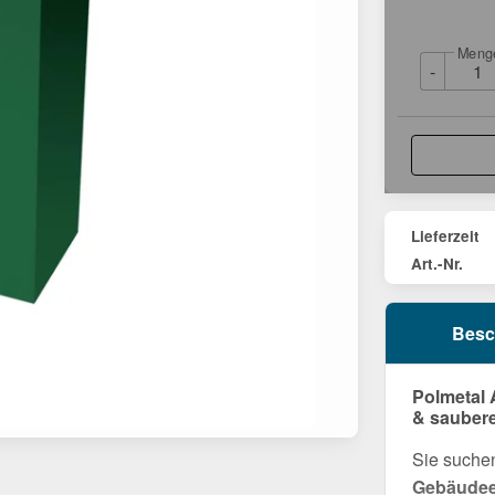
Meng
-
Lieferzeit
Art.-Nr.
Besc
Polmetal 
& sauber
Sie suche
Gebäudeec