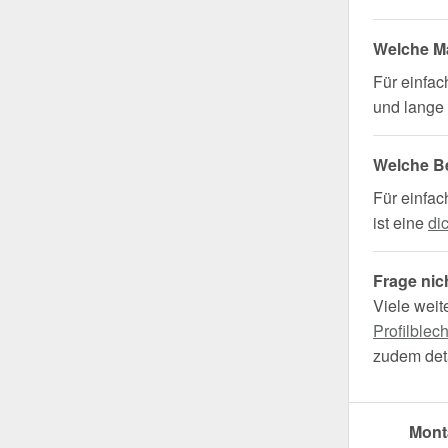
Welche Ma
Für einfa
und lange 
Welche B
Für einfac
ist eine
di
Frage nic
Viele weit
Profilblec
zudem deta
Mont