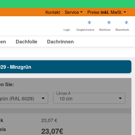
Kontakt
Service
Preise
inkl.
MwSt.
0
0
0
Login
Vergleichsliste
Merkliste
Warenkorb
gen
Dachfolie
Dachrinnen
029 - Minzgrün
en Sie:
Länge A
grün (RAL 6029)
10 cm
ck
23,07
€
eis
23,07
€