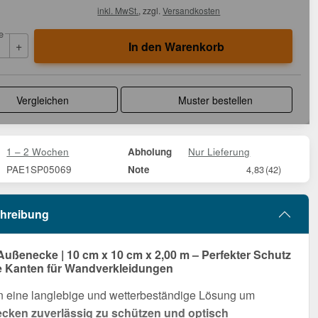
inkl. MwSt.
, zzgl.
Versandkosten
e
+
In den Warenkorb
Vergleichen
Muster bestellen
1 – 2 Wochen
Nur Lieferung
Abholung
PAE1SP05069
Note
4,83
(42)
hreibung
Außenecke | 10 cm x 10 cm x 2,00 m – Perfekter Schutz
e Kanten für Wandverkleidungen
n eine langlebige und wetterbeständige Lösung um
ken zuverlässig zu schützen und optisch