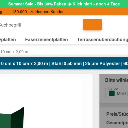
Summer Sale - Bis 30% Rabatt ☀️ Klick hier! - noch 4 Tage
ng
130.000+ zufriedene Kunden
uchbegriff
platten
Faserzementplatten
Terrassenüberdachun
 10 cm x 2,00 m
0 cm x 10 cm x 2,00 m | Stahl 0,50 mm | 25 µm Polyester | 6
Bitte wähl
Farbe
Minz
Preis/Stü
Gesamtpr