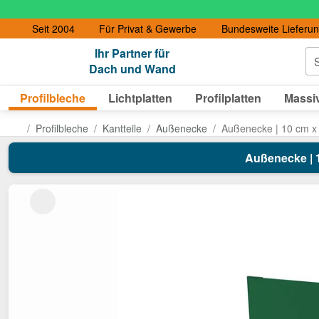
Seit 2004
Für Privat & Gewerbe
Bundesweite Lieferu
Ihr Partner für
S
Dach und Wand
Profilbleche
Lichtplatten
Profilplatten
Massiv
Profilbleche
Kantteile
Außenecke
Außenecke | 10 cm x
Außenecke | 1