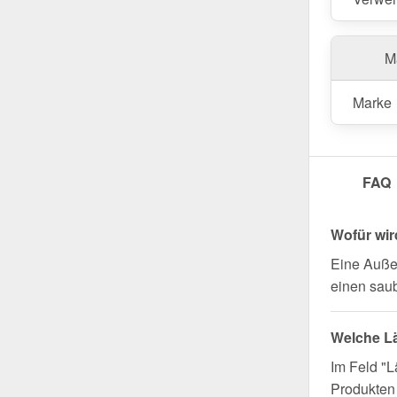
profitiere
Wegen Sondera
Ma
Marke
FAQ
Wofür wi
Eine Auße
einen saub
Welche L
Im Feld "L
Produkten 