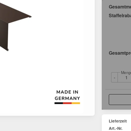
Gesamtm
Staffelrab
Gesamtpr
Meng
-
Lieferzeit
Art.-Nr.