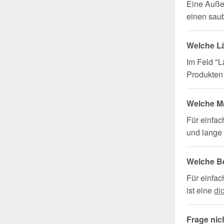
Eine Auße
einen saub
Welche L
Im Feld "L
Produkten 
Welche Ma
Für einfa
und lange 
Welche B
Für einfac
ist eine
di
Frage nic