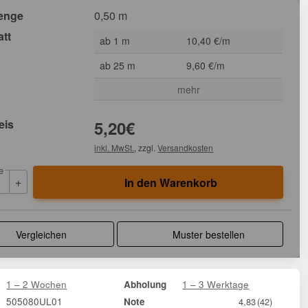
enge
0,50 m
att
ab 1 m
10,40 €/m
ab 25 m
9,60 €/m
mehr
eis
5,20
€
inkl. MwSt.
, zzgl.
Versandkosten
e
+
In den Warenkorb
Vergleichen
Muster bestellen
1 – 2 Wochen
1 – 3 Werktage
Abholung
505080UL01
Note
4,83
(42)