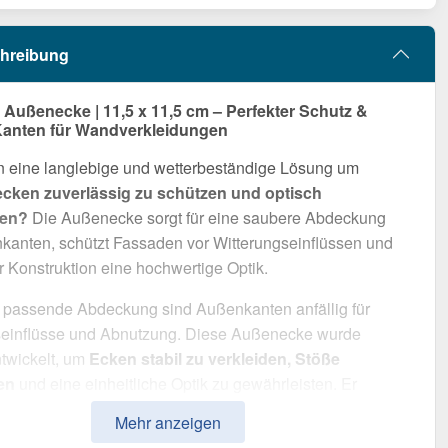
hreibung
ußenecke | 11,5 x 11,5 cm – Perfekter Schutz &
Kanten für Wandverkleidungen
n eine langlebige und wetterbeständige Lösung um
ken zuverlässig zu schützen und optisch
ten?
Die Außenecke sorgt für eine saubere Abdeckung
kanten, schützt Fassaden vor Witterungseinflüssen und
er Konstruktion eine hochwertige Optik.
 passende Abdeckung sind Außenkanten anfällig für
seinflüsse und Abnutzung. Diese Außenecke wurde
ntwickelt, um
Ecken stabil zu verkleiden, Stöße
en
und eine einheitliche Optik zu gewährleisten. Er
 durch einfache Montage, hohe Widerstandsfähigkeit und
Mehr anzeigen
te Beschichtung.