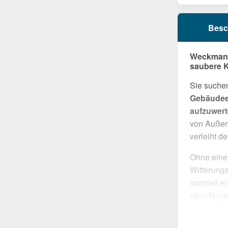
Besc
Weckman A
saubere 
Sie suche
Gebäudeec
aufzuwer
von Außen
verleiht d
Ohne eine
Witterung
speziell e
abzufang
überzeugt
eine robus