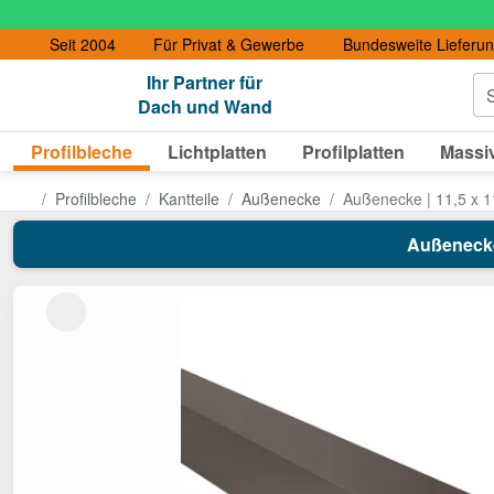
Seit 2004
Für Privat & Gewerbe
Bundesweite Lieferu
Ihr Partner für
S
Dach und Wand
Profilbleche
Lichtplatten
Profilplatten
Massiv
Profilbleche
Kantteile
Außenecke
Außenecke | 11,5 x 1
Außenecke 