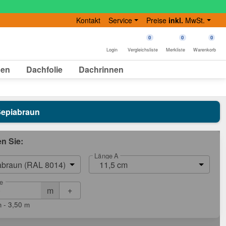
Kontakt
Service
Preise
inkl.
MwSt.
0
0
0
Login
Vergleichsliste
Merkliste
Warenkorb
gen
Dachfolie
Dachrinnen
 Sepiabraun
en Sie:
Länge A
abraun (RAL 8014)
11,5 cm
e
+
m
 - 3,50 m