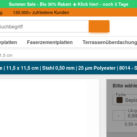
Summer Sale - Bis 30% Rabatt ☀️ Klick hier! - noch 3 Tage
ng
130.000+ zufriedene Kunden
uchbegriff
platten
Faserzementplatten
Terrassenüberdachun
1,5 cm
| 11,5 x 11,5 cm | Stahl 0,50 mm | 25 µm Polyester | 8014 -
Bitte wähl
Farbe
Sepi
Läng
-
0,50 m