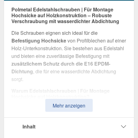
Polmetal Edelstahlschrauben | Für Montage
Hochsicke auf Holzkonstruktion – Robuste
Verschraubung mit wasserdichter Abdichtung
Die Schrauben eignen sich ideal für die
Befestigung Hochsicke
von Profilblechen auf einer
Holz-Unterkonstruktion. Sie bestehen aus Edelstahl
und bieten eine zuverlässige Befestigung mit
zusätzlichem Schutz durch die E16 EPDM-
Dichtung
, die für eine wasserdichte Abdichtung
sorgt.
Warum Edelstahlschrauben | Für Montage
Hochsicke auf Holzkonstruktion?
Mehr anzeigen
Zuverlässige Befestigung
– Entwickelt für
Befestigung Hochsicke.
Hohe Widerstandsfähigkeit
– Edelstahl, für
Inhalt
optimalen Schutz.
Wasserdichte Abdichtung
– Mit E16 EPDM-