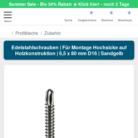
Summer Sale - Bis 30% Rabatt ☀️ Klick hier! - noch 2 Tage
0
0
0
Suche
Vergleichsliste
Merkliste
Warenkorb
Menü
Profilbleche
Zubehör
Edelstahlschrauben | Für Montage Hochsicke auf
Holzkonstruktion | 6,5 x 80 mm D16 | Sandgelb