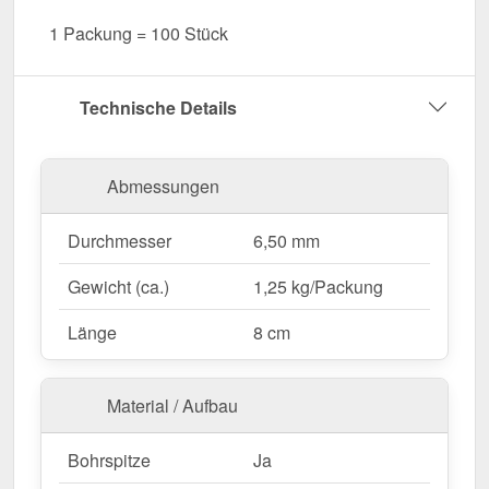
Dichtung für sicheren Schutz.
1 Packung = 100 Stück
Präzise Maße
– 6,50 mm Durchmesser, 8 cm
Länge, Bohrspitze: Ja
Verpackungseinheit
– 100 Stück, für eine
Technische Details
effiziente Verarbeitung.
Jetzt Edelstahlschrauben | Für Montage
Abmessungen
Hochsicke auf Holzkonstruktion bestellen – Für
eine stabile & dichte Befestigung!
Durchmesser
6,50 mm
Achtung:
Für Aluminiumbleche sollten
Gewicht (ca.)
1,25 kg/Packung
ausschließlich Edelstahlschrauben verwendet
Länge
8 cm
werden!
Wegen Sonderanfertigung vom Widerruf ausgeschlossen
Material / Aufbau
Bohrspitze
Ja