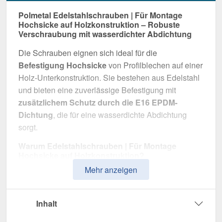
Polmetal Edelstahlschrauben | Für Montage
Hochsicke auf Holzkonstruktion – Robuste
Verschraubung mit wasserdichter Abdichtung
Die Schrauben eignen sich ideal für die
Befestigung Hochsicke
von Profilblechen auf einer
Holz-Unterkonstruktion. Sie bestehen aus Edelstahl
und bieten eine zuverlässige Befestigung mit
zusätzlichem Schutz durch die E16 EPDM-
Dichtung
, die für eine wasserdichte Abdichtung
sorgt.
Warum Edelstahlschrauben | Für Montage
Hochsicke auf Holzkonstruktion?
Mehr anzeigen
Zuverlässige Befestigung
– Entwickelt für
Befestigung Hochsicke.
Hohe Widerstandsfähigkeit
– Edelstahl, für
Inhalt
optimalen Schutz.
Wasserdichte Abdichtung
– Mit E16 EPDM-