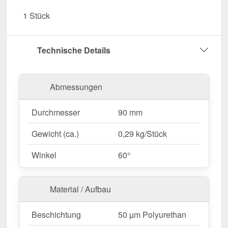
UV- & Witterungsbeständig
– Beständig gegen
1 Stück
Sonneneinstrahlung, Feuchtigkeit & andere
Umwelteinflüsse.
Garantie
– 15 Jahre für langanhaltende Qualität
Technische Details
& Sicherheit.
Jetzt Fallrohrauslauf bestellen – Für eine
Abmessungen
passgenaue & kontrollierte Wasserführung!
Durchmesser
90 mm
Gewicht (ca.)
0,29 kg/Stück
Winkel
60°
Material / Aufbau
Beschichtung
50 µm Polyurethan