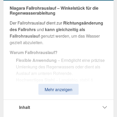
Niagara Fallrohrauslauf – Winkelstück für die
Regenwasserableitung
Der Fallrohrauslauf dient zur
Richtungsänderung
des Fallrohrs
und
kann gleichzeitig als
Fallrohrauslauf
genutzt werden, um das Wasser
gezielt abzuleiten.
Warum Fallrohrauslauf?
Flexible Anwendung
– Ermöglicht eine präzise
Umlenkung des Regenwassers oder dient als
Auslauf am unteren Rohrende.
Hochwertiges Stahl
– Langlebig, stabil &
widerstandsfähig gegen Witterungseinflüsse.
Mehr anzeigen
Effiziente Wasserableitung
– Optimale
Dimension mit 90 mm Durchmesser.
Einfache Montage
– Passgenau für Niagara
Inhalt
Stahl Dachrinnen.