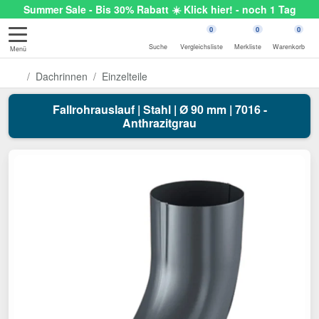
Summer Sale - Bis 30% Rabatt ☀️ Klick hier! - noch 1 Tag
0
0
0
Suche
Vergleichsliste
Merkliste
Warenkorb
Menü
Dachrinnen
Einzelteile
Fallrohrauslauf | Stahl | Ø 90 mm | 7016 -
Anthrazitgrau