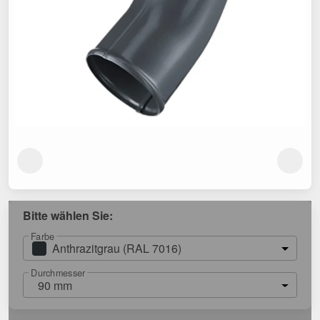
Bitte wählen Sie:
Farbe
Anthrazitgrau (RAL 7016)
Durchmesser
90 mm