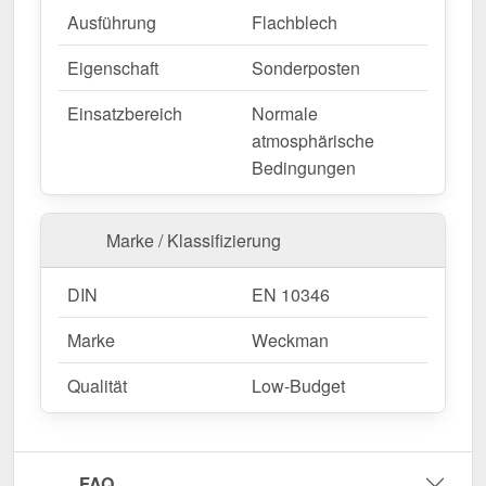
Ausführung
Flachblech
Schnell geliefert & mit 10 Jahre Garantie!
Langlebig, wetterfest, individuell auf Maß – bestellen
Eigenschaft
Sonderposten
Sie jetzt und profitieren Sie von schneller Lieferung!
Einsatzbereich
Normale
Wegen Sonderanfertigung vom Widerruf ausgeschlossen
atmosphärische
Bedingungen
Marke / Klassifizierung
DIN
EN 10346
Marke
Weckman
Qualität
Low-Budget
FAQ