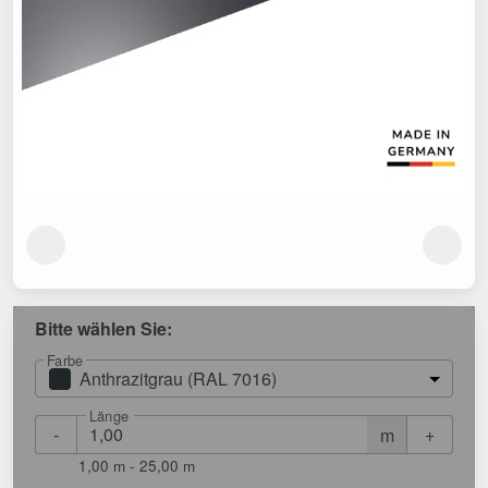
Bitte wählen Sie:
Farbe
Anthrazitgrau (RAL 7016)
Länge
-
+
m
1,00 m - 25,00 m