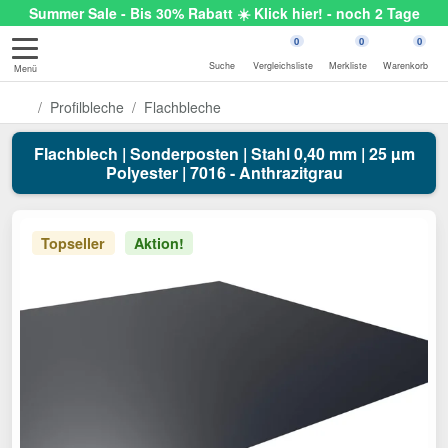
Summer Sale - Bis 30% Rabatt ☀️ Klick hier! - noch 2 Tage
0
0
0
Suche
Vergleichsliste
Merkliste
Warenkorb
Menü
Profilbleche
Flachbleche
Flachblech | Sonderposten | Stahl 0,40 mm | 25 µm
Polyester | 7016 - Anthrazitgrau
Topseller
Aktion!