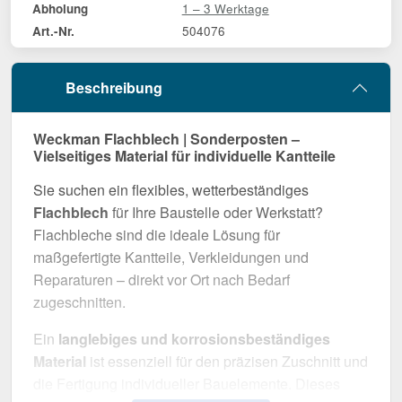
1 – 3 Werktage
Abholung
504076
Art.-Nr.
Beschreibung
Weckman Flachblech | Sonderposten –
Vielseitiges Material für individuelle Kantteile
Sie suchen ein flexibles, wetterbeständiges
Flachblech
für Ihre Baustelle oder Werkstatt?
Flachbleche sind die ideale Lösung für
maßgefertigte Kantteile, Verkleidungen und
Reparaturen – direkt vor Ort nach Bedarf
zugeschnitten.
Ein
langlebiges und korrosionsbeständiges
Material
ist essenziell für den präzisen Zuschnitt und
die Fertigung individueller Bauelemente. Dieses