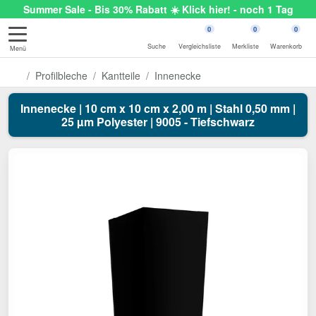
Summer Sale - Bis 30% Rabatt ☀️ Klick hier! - noch 1 Tag
0
0
0
Suche
Vergleichsliste
Merkliste
Warenkorb
Menü
Profilbleche
Kantteile
Innenecke
Innenecke | 10 cm x 10 cm x 2,00 m | Stahl 0,50 mm |
25 µm Polyester | 9005 - Tiefschwarz