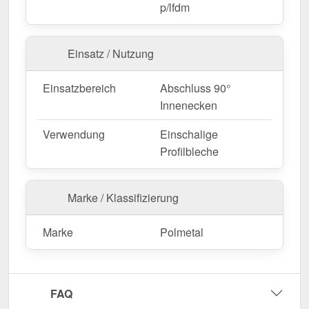
p/lfdm
Maßanfertigung & effiziente Montage
Einsatz / Nutzung
Ihre Innenecken sind in
festen Längen
erhältlich
und werden nicht zugeschnitten. Die
Länge beträgt
Einsatzbereich
Abschluss 90°
2,00 m
, sodass Sie den Abschluss optimal an Ihre
Innenecken
Wandfläche anpassen können.
Falls vor Ort Anpassungen nötig sind, kann das
Verwendung
Einschalige
Kantteil mühelos durch Sägen gekürzt werden.
Profilbleche
Jetzt Innenecke | 10 cm x 10 cm x 2,00 m
bestellen – Passgenau für Ihr Projekt & schnell
Marke / Klassifizierung
geliefert!
Langlebig, wetterfest, individuell auf Maß – bestellen
Marke
Polmetal
Sie jetzt und profitieren Sie von schneller Lieferung!
Wegen Sonderanfertigung vom Widerruf ausgeschlossen
FAQ