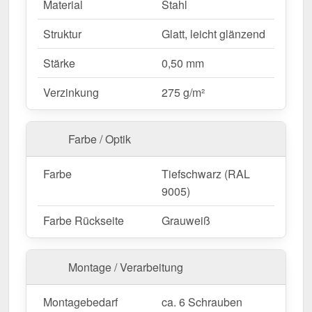
Material
Stahl
direkte Verschraubung.
Feste Längen
– 2,00 m, flexibel für Ihr
Struktur
Glatt, leicht glänzend
Bauprojekt.
Stärke
0,50 mm
Ideal für folgende Anwendungen:
Verzinkung
275 g/m²
Wand- & Innenkantenabschlüsse
– Perfekte
Verbindung für saubere Übergänge.
Farbe / Optik
Verkleidungen & Abdeckungen
– Schutz und
optischer Abschluss für Innenbereiche.
Farbe
Tiefschwarz (RAL
Gartenhäuser & Carports
– Stabile Lösung für
9005)
Innenübergänge an Metall- und
Holzkonstruktionen.
Farbe Rückseite
Grauweiß
Werkstätten & Produktionsstätten
– Schutz für
mechanisch beanspruchte Innenbereiche.
Montage / Verarbeitung
Lagerhallen & Industriegebäude
–
Witterungsbeständige Lösung für
Montagebedarf
ca. 6 Schrauben
Innenverkleidungen.