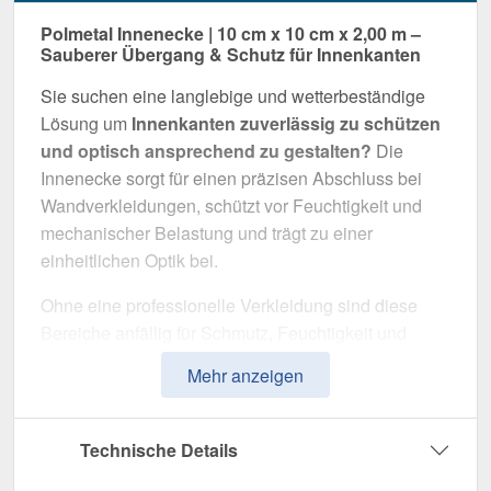
Polmetal Innenecke | 10 cm x 10 cm x 2,00 m –
Sauberer Übergang & Schutz für Innenkanten
Sie suchen eine langlebige und wetterbeständige
Lösung um
Innenkanten zuverlässig zu schützen
und optisch ansprechend zu gestalten?
Die
Innenecke sorgt für einen präzisen Abschluss bei
Wandverkleidungen, schützt vor Feuchtigkeit und
mechanischer Belastung und trägt zu einer
einheitlichen Optik bei.
Ohne eine professionelle Verkleidung sind diese
Bereiche anfällig für Schmutz, Feuchtigkeit und
mechanische Schäden. Diese Innenecke wurde
Mehr anzeigen
speziell entwickelt, um
Innenübergänge sauber zu
verkleiden
, Materialbewegungen auszugleichen
und eine langlebige Lösung für Wandverkleidungen
Technische Details
zu bieten. Es überzeugt durch einfache Montage,