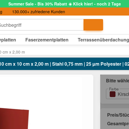
Summer Sale - Bis 30% Rabatt ☀️ Klick hier! - noch 2 Tage
ng
130.000+ zufriedene Kunden
uchbegriff
platten
Faserzementplatten
Terrassenüberdachun
0 cm x 2,00 m
10 cm x 10 cm x 2,00 m | Stahl 0,75 mm | 25 µm Polyester | 02
Bitte wähl
Farbe
Kirsc
Preis/Stü
Gesamtpr