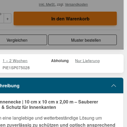
inkl. MwSt.
, zzgl.
Versandkosten
e
+
In den Warenkorb
Vergleichen
Muster bestellen
1 – 2 Wochen
Nur Lieferung
Abholung
PIE1SP075028
hreibung
Innenecke | 10 cm x 10 cm x 2,00 m – Sauberer
& Schutz für Innenkanten
n eine langlebige und wetterbeständige Lösung um
en zuverlässig zu schützen und optisch ansprechend