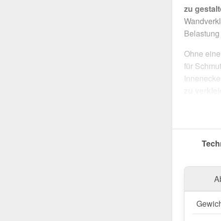
zu gestal
Wandverkl
Belastung 
Ohne eine 
für Schmu
Innenecke 
zu verkle
langlebige
durch einf
langlebige
Tech
Hergestell
dieses Kan
eine einf
A
Beschich
dauerhaft 
Gewich