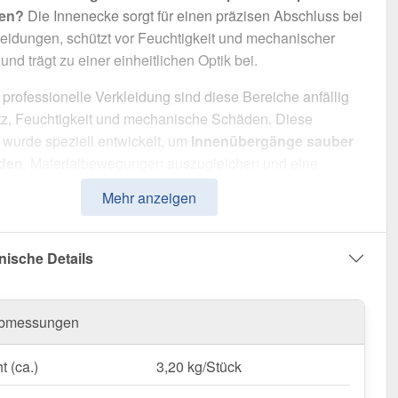
ten?
Die Innenecke sorgt für einen präzisen Abschluss bei
eidungen, schützt vor Feuchtigkeit und mechanischer
und trägt zu einer einheitlichen Optik bei.
professionelle Verkleidung sind diese Bereiche anfällig
tz, Feuchtigkeit und mechanische Schäden. Diese
wurde speziell entwickelt, um
Innenübergänge sauber
iden
, Materialbewegungen auszugleichen und eine
 Lösung für Wandverkleidungen zu bieten. Es überzeugt
Mehr anzeigen
ache Montage, hohe Widerstandsfähigkeit und eine
 Beschichtung.
nische Details
t aus
Stahl
mit einer
Materialstärke von 0,75 mm
, bietet
tteil hohe Stabilität. Die
Länge von 2,00 m
ermöglicht
ache Anpassung an Ihr Dach. Dank der
25 µm Polyester
bmessungen
tung
in
Kirschrot (≈ RAL 3011)
bleibt das Material
gegen Korrosion geschützt.
t (ca.)
3,20 kg/Stück