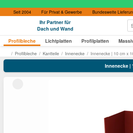
Seit 2004
Für Privat & Gewerbe
Bundesweite Lieferu
Ihr Partner für
S
Dach und Wand
Profilbleche
Lichtplatten
Profilplatten
Massiv
Profilbleche
Kantteile
Innenecke
Innenecke | 10 cm x 1
Innenecke | 