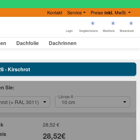
Kontakt
Service
Preise
inkl.
MwSt.
0
0
0
Login
Vergleichsliste
Merkliste
Warenkorb
gen
Dachfolie
Dachrinnen
8 - Kirschrot
en Sie:
Länge A
hrot (≈ RAL 3011)
10 cm
ck
28,52
€
eis
28,52
€