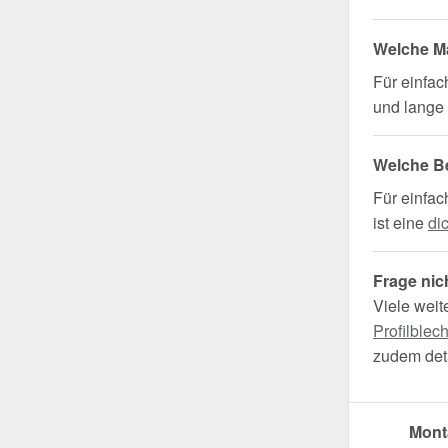
Welche Ma
Für einfa
und lange 
Welche B
Für einfac
ist eine
di
Frage nic
Viele weit
Profilblec
zudem deta
Mont