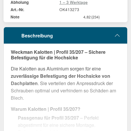
1 – 3 Werktage
Abholung
OK413273
Art.-Nr.
Note
4,82
(234)
Beschreibung
Weckman Kalotten | Profil 35/207 – Sichere
Befestigung für die Hochsicke
Die Kalotten aus Aluminium sorgen für eine
zuverlässige Befestigung der Hochsicke von
Dachplatten
. Sie verteilen den Anpressdruck der
Schrauben optimal und verhindern so Schäden am
Blech.
Warum Kalotten | Profil 35/207?
Passgenau für Profil 35/207
– Perfekt
abgestimmt für eine sichere Montage.