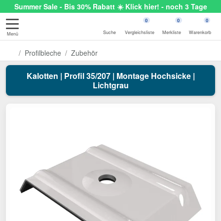
Summer Sale - Bis 30% Rabatt ☀️ Klick hier! - noch 3 Tage
0
0
0
Suche
Vergleichsliste
Merkliste
Warenkorb
Menü
Profilbleche
Zubehör
Kalotten | Profil 35/207 | Montage Hochsicke |
Lichtgrau