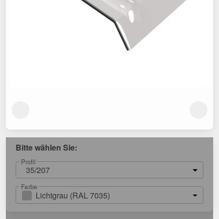
Bitte wählen Sie:
Profil
35/207
Farbe
Lichtgrau (RAL 7035)