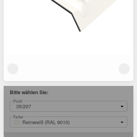
Bitte wählen Sie:
Profil
35/207
Farbe
Reinweiß (RAL 9010)