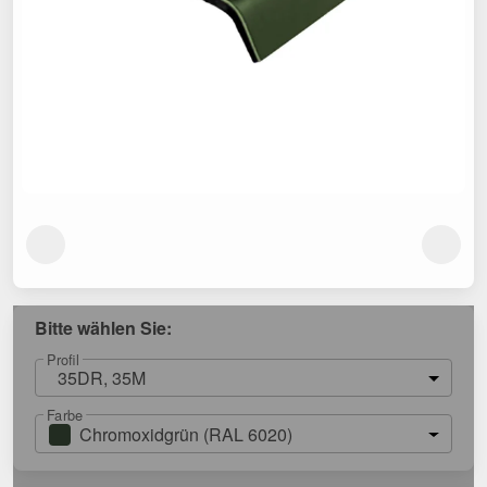
Bitte wählen Sie:
Profil
35DR, 35M
Farbe
Chromoxidgrün (RAL 6020)