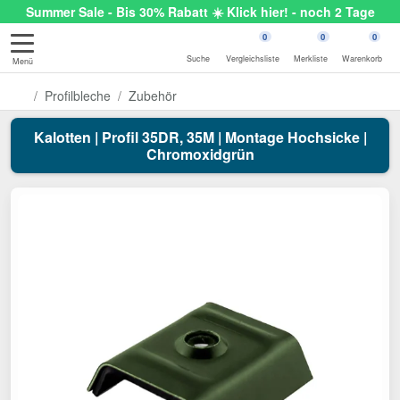
Summer Sale - Bis 30% Rabatt ☀️ Klick hier! - noch 2 Tage
0
0
0
Suche
Vergleichsliste
Merkliste
Warenkorb
Menü
Profilbleche
Zubehör
Kalotten | Profil 35DR, 35M | Montage Hochsicke |
Chromoxidgrün