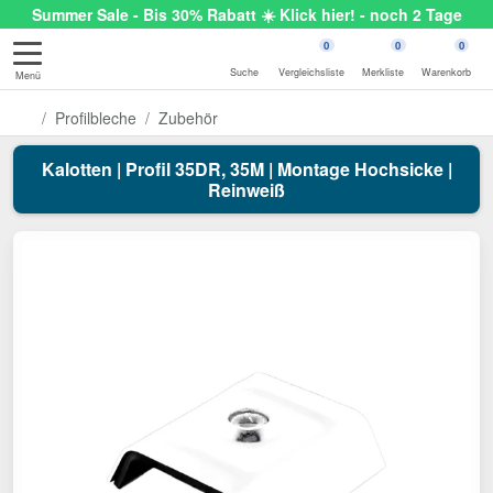
Summer Sale - Bis 30% Rabatt ☀️ Klick hier! - noch 2 Tage
0
0
0
Suche
Vergleichsliste
Merkliste
Warenkorb
Menü
Profilbleche
Zubehör
Kalotten | Profil 35DR, 35M | Montage Hochsicke |
Reinweiß