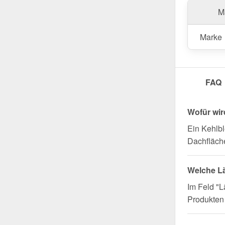
profitiere
Ma
Wegen Sondera
Marke
FAQ
Wofür wir
Ein Kehlbl
Dachfläche
Welche L
Im Feld "L
Produkten 