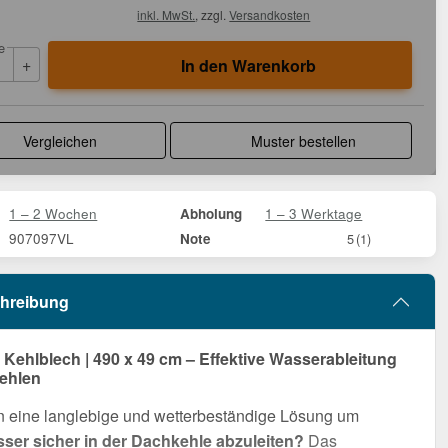
inkl. MwSt.
, zzgl.
Versandkosten
e
+
In den Warenkorb
Vergleichen
Muster bestellen
1 – 2 Wochen
1 – 3 Werktage
Abholung
907097VL
Note
5
(1)
hreibung
ehlblech | 490 x 49 cm – Effektive Wasserableitung
ehlen
n eine langlebige und wetterbeständige Lösung um
er sicher in der Dachkehle abzuleiten?
Das