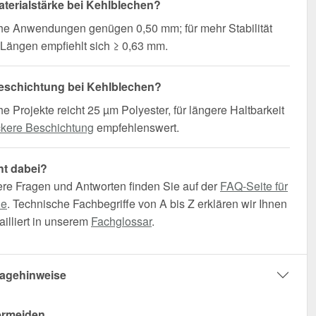
terialstärke bei Kehlblechen?
che Anwendungen genügen 0,50 mm; für mehr Stabilität
Längen empfiehlt sich ≥ 0,63 mm.
eschichtung bei Kehlblechen?
he Projekte reicht 25 µm Polyester, für längere Haltbarkeit
ckere Beschichtung
empfehlenswert.
ht dabei?
ere Fragen und Antworten finden Sie auf der
FAQ-Seite für
he
. Technische Fachbegriffe von A bis Z erklären wir Ihnen
illiert in unserem
Fachglossar
.
agehinweise
ermeiden