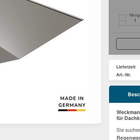
Meng
-
Lieferzeit
Art.-Nr.
Besc
Weckman K
für Dachk
Sie suche
Regenwass