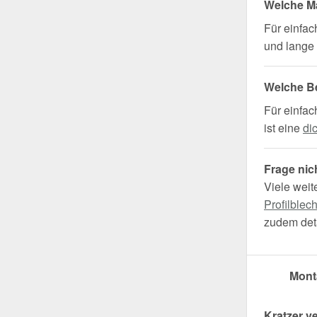
Welche Ma
Für einfa
und lange 
Welche B
Für einfac
ist eine
di
Frage nic
Viele weit
Profilblec
zudem deta
Mont
Kratzer v