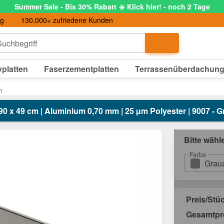
Summer Sale - Bis 30% Rabatt ☀️ Klick hier! - noch 2 Tage
ng
130.000+ zufriedene Kunden
uchbegriff
platten
Faserzementplatten
Terrassenüberdachun
m
90 x 49 cm | Aluminium 0,70 mm | 25 µm Polyester | 9007 -
Bitte wähl
Farbe
Grau
Preis/Stü
Gesamtpr