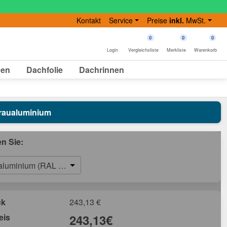
Kontakt
Service
Preise
inkl.
MwSt.
0
0
0
Login
Vergleichsliste
Merkliste
Warenkorb
gen
Dachfolie
Dachrinnen
 Graualuminium
en Sie:
aluminium (RAL 9007)
ck
243,13
€
eis
243,13
€