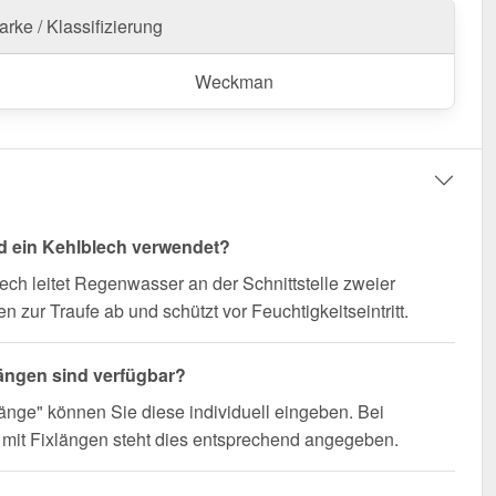
n Sie von schneller Lieferung!
rke / Klassifizierung
nfertigung vom Widerruf ausgeschlossen
Weckman
d ein Kehlblech verwendet?
ech leitet Regenwasser an der Schnittstelle zweier
n zur Traufe ab und schützt vor Feuchtigkeitseintritt.
ängen sind verfügbar?
änge" können Sie diese individuell eingeben. Bei
mit Fixlängen steht dies entsprechend angegeben.