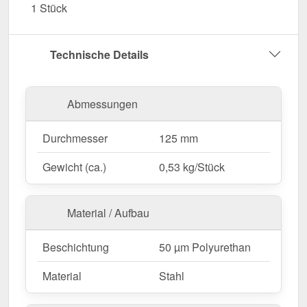
1 Stück
Umwelteinflüsse.
Garantie
– 10 Jahre für langanhaltende Qualität
& Sicherheit.
Technische Details
Jetzt Konsolrinnenhalter bestellen – Für eine
langlebige & stabile Rinnenmontage!
Abmessungen
Durchmesser
125 mm
Gewicht (ca.)
0,53 kg/Stück
Material / Aufbau
Beschichtung
50 µm Polyurethan
Material
Stahl