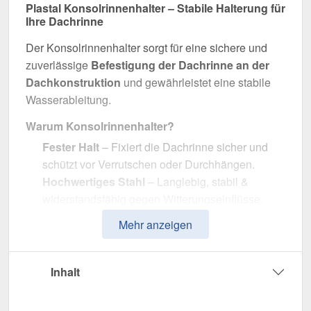
Plastal Konsolrinnenhalter – Stabile Halterung für
Ihre Dachrinne
Der Konsolrinnenhalter sorgt für eine sichere und
zuverlässige
Befestigung der Dachrinne an der
Dachkonstruktion
und gewährleistet eine stabile
Wasserableitung.
Warum Konsolrinnenhalter?
Fester Halt
– Fixiert die Dachrinne sicher und
schützt vor Verrutschen oder Durchhängen.
Hochwertiges Stahl
– Langlebig, stabil &
widerstandsfähig gegen Witterungseinflüsse.
Effiziente Wasserableitung
– Optimale
Mehr anzeigen
Dimension mit 125 mm Durchmesser.
Einfache Montage
– Passgenau für Plastal
Stahl Dachrinnen.
Inhalt
UV- & Witterungsbeständig
– Beständig gegen
Sonneneinstrahlung, Feuchtigkeit & andere