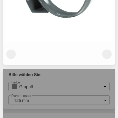
Bitte wählen Sie:
Farbe
Graphit
Durchmesser
125 mm