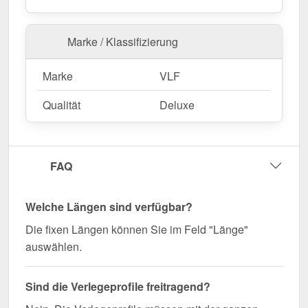
Jetzt Mendiger | Randprofil | 16 mm bestellen –
Marke / Klassifizierung
Schnell geliefert & perfekt abgestimmt!
Sorgen Sie für eine stabile und optisch
Marke
VLF
ansprechende Verbindung Ihrer Stegplatten –
Qualität
Deluxe
bestellen Sie jetzt!
Wegen Sonderanfertigung vom Widerruf ausgeschlossen
FAQ
Welche Längen sind verfügbar?
Die fixen Längen können Sie im Feld "Länge"
auswählen.
Sind die Verlegeprofile freitragend?