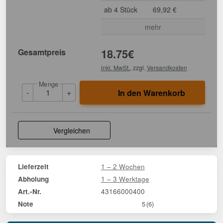
ab 4 Stück
69,92 €
mehr
Gesamtpreis
18.75
€
inkl. MwSt.
, zzgl.
Versandkosten
Menge
-
+
In den Warenkorb
Vergleichen
1 – 2 Wochen
Lieferzeit
1 – 3 Werktage
Abholung
43166000400
Art.-Nr.
Note
5
(6)