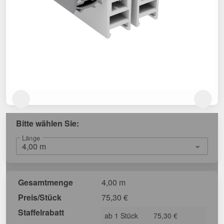
Bitte wählen Sie:
Länge
Gesamtmenge
4,00 m
Preis/Stück
75,30
€
Staffelrabatt
ab 1 Stück
75,30 €