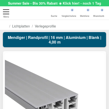
Summer Sale - Bis 30% Rabatt ☀️ Klick hier! - noch 1 Tag
0
0
0
Suche
Vergleichsliste
Merkliste
Warenkorb
Menü
Lichtplatten
Verlegeprofile
Mendiger | Randprofil | 16 mm | Aluminium | Blank |
4,00 m