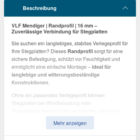
Beschreibung
VLF Mendiger | Randprofil | 16 mm –
Zuverlässige Verbindung für Stegplatten
Sie suchen ein langlebiges, stabiles Verlegeprofil für
Ihre Stegplatten? Dieses
Randprofil
sorgt für eine
sichere Befestigung, schützt vor Feuchtigkeit und
ermöglicht eine einfache Montage –
ideal für
langlebige und witterungsbeständige
Konstruktionen
.
Ohne ein passendes Verlegeprofil können
Stegplatten bei Windbelastung oder
Temperaturschwankungen verrutschen oder sich
verformen. Dieses Profil sorgt für eine
stabile,
Mehr anzeigen
flexible und optisch ansprechende Montage
.
Gefertigt aus
Aluminium und Kunststoff
in der