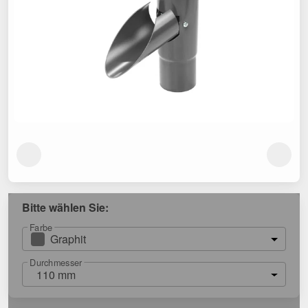
Bitte wählen Sie:
Farbe
Graphit
Durchmesser
110 mm