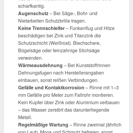
scharfkantig.
Augenschutz
– Bei Säge-, Bohr- und
Nietarbeiten Schutzbrille tragen.
Keine Trennschleifer
– Funkenflug und Hitze
beschädigen bei Zink und Titanzink die
Schutzschicht (Weißrost). Blechschere,
Bügelsäge oder feinzahnige Stichsäge
verwenden.
Wärmeausdehnung
– Bei Kunststoffrinnen
Dehnungsfugen nach Herstellerangaben
einbauen, sonst reißen Verbindungen.
Gefälle und Kontaktkorrosion
– Rinne mit 1–3
mm Gefälle pro Meter zum Fallrohr montieren.
Kein Kupfer über Zink oder Aluminium verbauen
– das Wasser zerstört das darunterliegende
Metall.
Regelmäßige Wartung
– Rinne zweimal jährlich
von Laub, Moos und Schmutz befreien, sonst