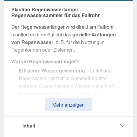
Plastmo Regenwasserfänger –
Regenwassersammler für das Fallrohr
Der Regenwasserfänger wird direkt am Fallrohr
montiert und ermöglicht das
gezielte Auffangen
von Regenwasser
, z. B. für die Nutzung in
Regentonnen oder Zisternen.
Warum Regenwasserfänger?
Effiziente Wassergewinnung
– Leitet das
Regenwasser gezielt in Sammelbehälter,
während überschüssiges Wasser weiterfließt.
Hochwertiges PVC
– Langlebig, stabil &
widerstandsfähig gegen Witterungseinflüsse.
Mehr anzeigen
Effiziente Wasserableitung
– Optimale
Dimension mit 110 mm Durchmesser.
Einfache Montage
– Passgenau für Plastmo
Inhalt
PVC Dachrinnen.