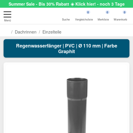
Summer Sale - Bis 30% Rabatt ☀️ Klick hier! - noch 3 Tage
0
0
0
Suche
Vergleichsliste
Merkliste
Warenkorb
Menü
Dachrinnen
Einzelteile
Regenwasserfänger | PVC | Ø 110 mm | Farbe
Graphit