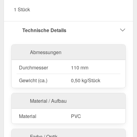
UV- & Witterungsbeständig
– Beständig gegen
1 Stück
Sonneneinstrahlung, Feuchtigkeit & andere
Umwelteinflüsse.
Garantie
– 10 Jahre für langanhaltende Qualität
Technische Details
& Sicherheit.
Jetzt Regenwasserfänger bestellen – Für eine
Abmessungen
nachhaltige & effiziente Nutzung von
Regenwasser!
Durchmesser
110 mm
Gewicht (ca.)
0,50 kg/Stück
Material / Aufbau
Material
PVC
Farbe / Optik