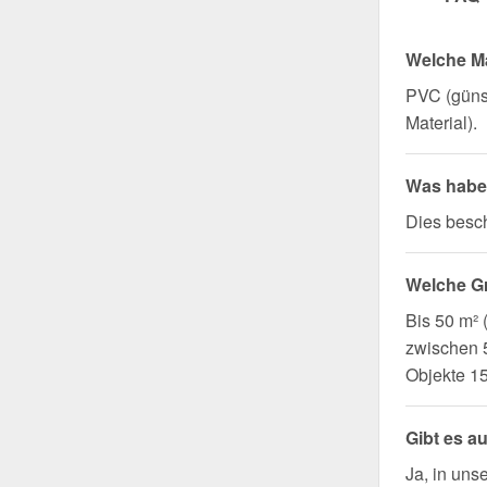
Welche Ma
PVC (günst
Material).
Was haben
Dies besch
Welche G
Bis 50 m²
zwischen 5
Objekte 1
Gibt es a
Ja, in uns