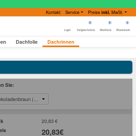
Kontakt
Service
Preise
inkl.
MwSt.
0
0
0
Login
Vergleichsliste
Merkliste
Warenkorb
gen
Dachfolie
Dachrinnen
en Sie:
koladenbraun (RAL 8017)
ck
20,83
€
eis
20,83
€