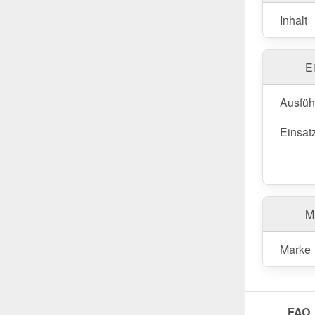
Inhalt
E
Ausfüh
Einsat
Ma
Marke
FAQ