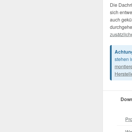
Die Dachri
sich entwe
auch gekü
durchgehe
zusätzlich
Achtun
stehen 
montier
Herstell
Down
Pro
Wei