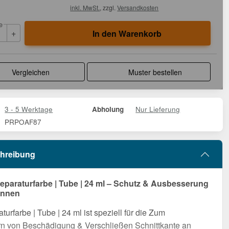
inkl. MwSt.
, zzgl.
Versandkosten
e
+
In den Warenkorb
Vergleichen
Muster bestellen
3 - 5 Werktage
Nur Lieferung
Abholung
PRPOAF87
hreibung
eparaturfarbe | Tube | 24 ml – Schutz & Ausbesserung
innen
turfarbe | Tube | 24 ml ist speziell für die Zum
n von Beschädigung & Verschließen Schnittkante an