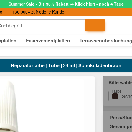
Summer Sale - Bis 30% Rabatt ☀️ Klick hier! - noch 4 Tage
ng
130.000+ zufriedene Kunden
uchbegriff
platten
Faserzementplatten
Terrassenüberdachun
Reparaturfarbe | Tube | 24 ml | Schokoladenbraun
Bitte wähl
Farbe
Scho
Preis/Stü
Gesamtpr