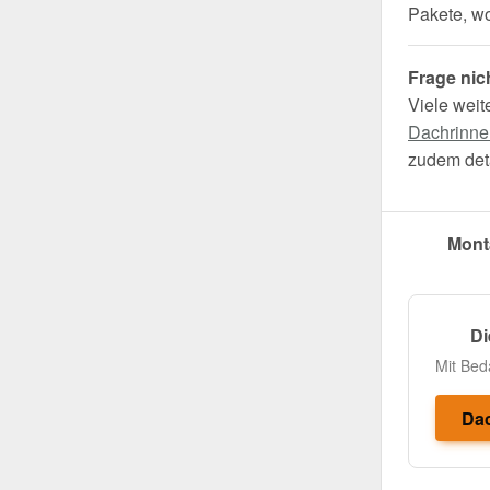
Pakete, wo 
Frage nic
Viele weit
Dachrinne
zudem deta
Mont
Di
Mit Bed
Dac