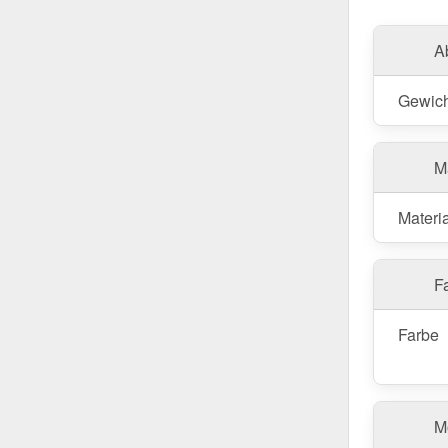
A
Gewich
M
Materia
Fa
Farbe
M