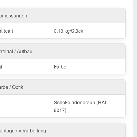
bmessungen
t (ca.)
0,13 kg/Stück
aterial / Aufbau
l
Farbe
rbe / Optik
Schokoladenbraun (RAL
8017)
ontage / Verarbeitung