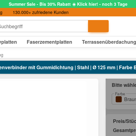
Summer Sale - Bis 30% Rabatt ☀️ Klick hier! - noch 3 Tage
ng
130.000+ zufriedene Kunden
uchbegriff
platten
Faserzementplatten
Terrassenüberdachun
ng
enverbinder mit Gummidichtung | Stahl | Ø 125 mm | Farbe 
Bitte wähl
Farbe
Brau
Preis/Stü
Gesamtpr