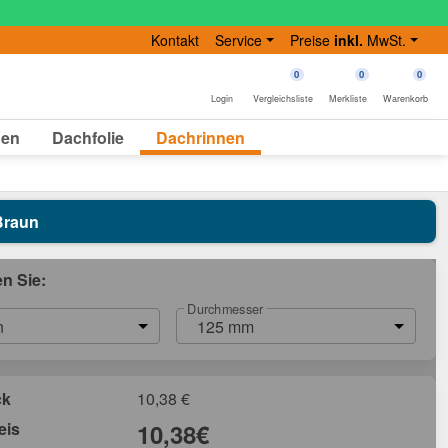
Kontakt
Service
Preise
inkl.
MwSt.
0
0
0
Login
Vergleichsliste
Merkliste
Warenkorb
gen
Dachfolie
Dachrinnen
Braun
en Sie:
Durchmesser
n
125 mm
ck
10,38
€
eis
10,38
€