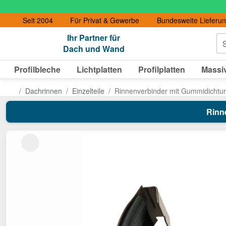
Seit 2004
Für Privat & Gewerbe
Bundesweite Lieferu
Ihr Partner für
S
Dach und Wand
Profilbleche
Lichtplatten
Profilplatten
Massiv
Dachrinnen
Einzelteile
Rinnenverbinder mit Gummidichtu
Rinn