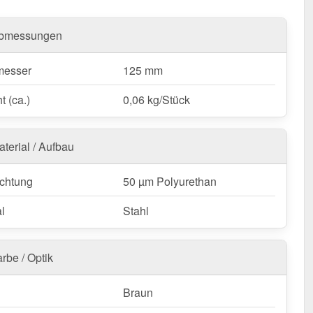
bmessungen
messer
125 mm
t (ca.)
0,06 kg/Stück
aterial / Aufbau
chtung
50 µm Polyurethan
l
Stahl
rbe / Optik
Braun