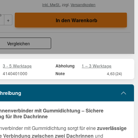
inkl. MwSt.
, zzgl.
Versandkosten
e
+
In den Warenkorb
Vergleichen
3 - 5 Werktage
1 – 3 Werktage
Abholung
4140401000
Note
4,63
(24)
hreibung
innenverbinder mit Gummidichtung – Sichere
g für Ihre Dachrinne
verbinder mit Gummidichtung sorgt für eine
zuverlässige
e Verbindung zwischen zwei Dachrinnen
und