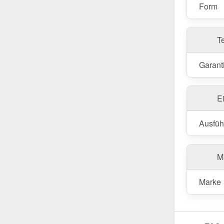
Form
T
Garant
E
Ausfüh
Ma
Marke