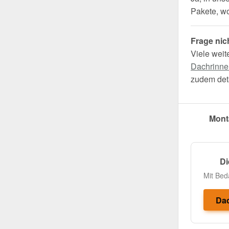
Pakete, wo 
Frage nic
Viele weit
Dachrinne
zudem deta
Mont
Di
Mit Bed
Dac