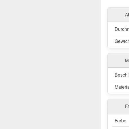
A
Durch
Gewich
M
Beschi
Materia
Fa
Farbe