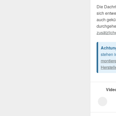
Die Dachri
sich entwe
auch gekü
durchgehe
zusätzlich
Achtun
stehen 
montier
Herstell
Vide