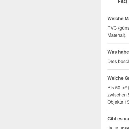
FAQ
Welche Ma
PVC (günst
Material).
Was haben
Dies besch
Welche G
Bis 50 m²
zwischen 5
Objekte 1
Gibt es a
Ja, in uns