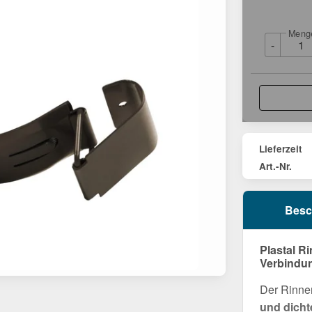
Meng
-
Lieferzeit
Art.-Nr.
Besc
Plastal R
Verbindun
Der Rinnen
und dicht