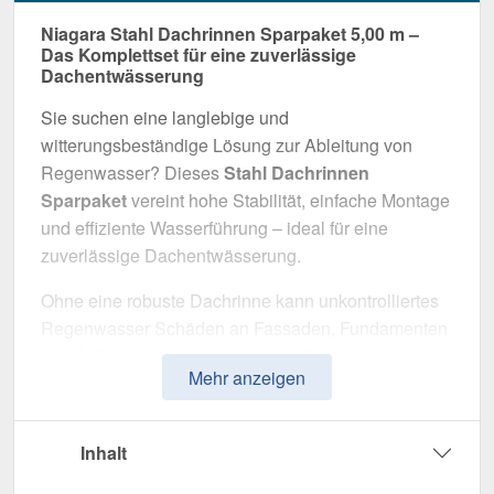
Niagara Stahl Dachrinnen Sparpaket 5,00 m –
Das Komplettset für eine zuverlässige
Dachentwässerung
Sie suchen eine langlebige und
witterungsbeständige Lösung zur Ableitung von
Regenwasser? Dieses
Stahl Dachrinnen
Sparpaket
vereint hohe Stabilität, einfache Montage
und effiziente Wasserführung – ideal für eine
zuverlässige Dachentwässerung.
Ohne eine robuste Dachrinne kann unkontrolliertes
Regenwasser Schäden an Fassaden, Fundamenten
und Außenanlagen verursachen. Dieses
Mehr anzeigen
Dachrinnensystem wurde speziell entwickelt, um
eine
sichere und langlebige
Entwässerungslösung
zu bieten. Es überzeugt
Inhalt
durch hohe Widerstandsfähigkeit, eine durchdachte
Konstruktion und eine einfache Installation.