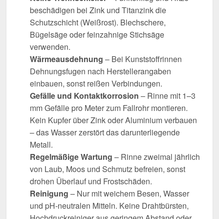
beschädigen bei Zink und Titanzink die
Schutzschicht (Weißrost). Blechschere,
Bügelsäge oder feinzahnige Stichsäge
verwenden.
Wärmeausdehnung
– Bei Kunststoffrinnen
Dehnungsfugen nach Herstellerangaben
einbauen, sonst reißen Verbindungen.
Gefälle und Kontaktkorrosion
– Rinne mit 1–3
mm Gefälle pro Meter zum Fallrohr montieren.
Kein Kupfer über Zink oder Aluminium verbauen
– das Wasser zerstört das darunterliegende
Metall.
Regelmäßige Wartung
– Rinne zweimal jährlich
von Laub, Moos und Schmutz befreien, sonst
drohen Überlauf und Frostschäden.
Reinigung
– Nur mit weichem Besen, Wasser
und pH-neutralen Mitteln. Keine Drahtbürsten,
Hochdruckreiniger aus geringem Abstand oder