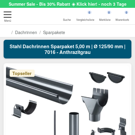
Summer Sale - Bis 30% Rabatt ☀️ Klick hier! - noch 3 Tage
0
0
0
Suche
Vergleichsliste
Merkliste
Warenkorb
Menü
Dachrinnen
Sparpakete
Stahl Dachrinnen Sparpaket 5,00 m | Ø 125/90 mm |
7016 - Anthrazitgrau
Topseller