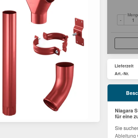
Meng
-
Lieferzeit
Art.-Nr.
Besc
Niagara S
für eine 
Sie suchen
Ableitung