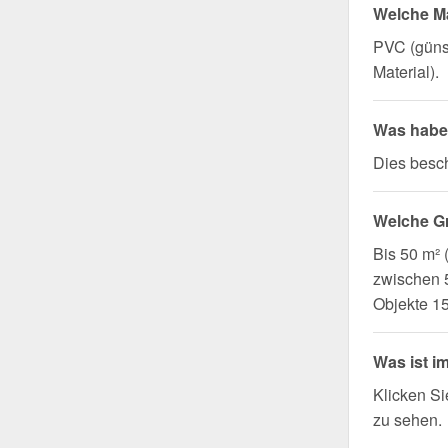
Welche Ma
PVC (günst
Material).
Was haben
Dies besch
Welche G
Bis 50 m²
zwischen 5
Objekte 1
Was ist i
Klicken Si
zu sehen.