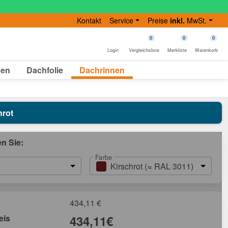
Kontakt
Service
Preise
inkl.
MwSt.
0
0
0
Login
Vergleichsliste
Merkliste
Warenkorb
gen
Dachfolie
Dachrinnen
hrot
en Sie:
Farbe
Kirschrot (≈ RAL 3011)
434,11
€
eis
434,11
€