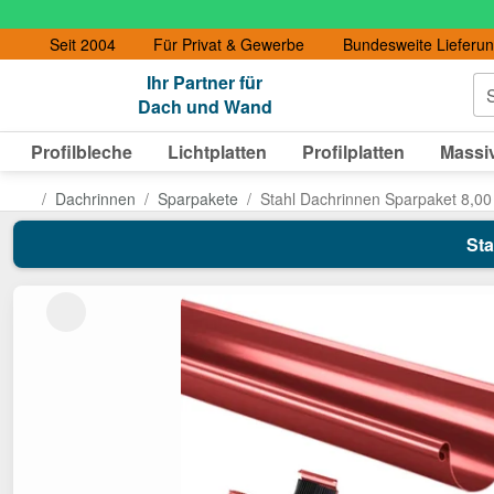
Seit 2004
Für Privat & Gewerbe
Bundesweite Lieferu
Ihr Partner für
S
Dach und Wand
Profilbleche
Lichtplatten
Profilplatten
Massiv
Dachrinnen
Sparpakete
Stahl Dachrinnen Sparpaket 8,00
Sta