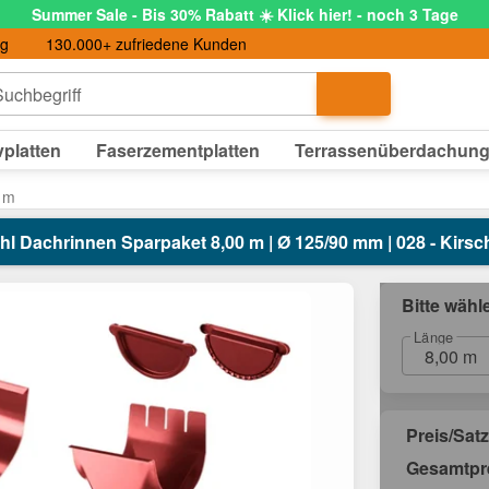
Summer Sale - Bis 30% Rabatt ☀️ Klick hier! - noch 3 Tage
ng
130.000+ zufriedene Kunden
uchbegriff
platten
Faserzementplatten
Terrassenüberdachun
 m
hl Dachrinnen Sparpaket 8,00 m | Ø 125/90 mm | 028 - Kirsc
Bitte wähl
Länge
8,00 m
Preis/Satz
Gesamtpr