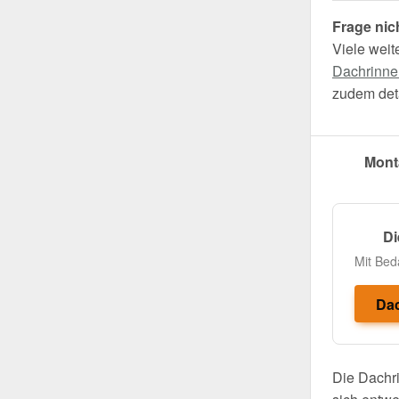
Frage nic
Viele weit
Dachrinne
zudem deta
Mont
Di
Mit Bed
Dac
Die Dachri