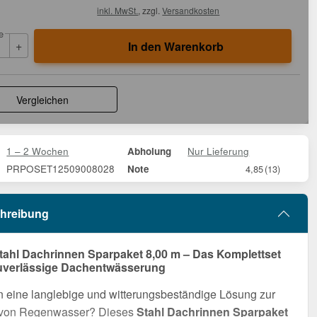
inkl. MwSt.
, zzgl.
Versandkosten
e
+
In den Warenkorb
Vergleichen
1 – 2 Wochen
Nur Lieferung
Abholung
PRPOSET12509008028
Note
4,85
(13)
hreibung
tahl Dachrinnen Sparpaket 8,00 m – Das Komplettset
zuverlässige Dachentwässerung
 eine langlebige und witterungsbeständige Lösung zur
 von Regenwasser? Dieses
Stahl Dachrinnen Sparpaket