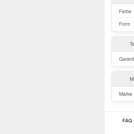
Einfach mo
Dachrinnen
Farbe
Wasserfüh
Form
T
Garant
Ma
Marke
FAQ