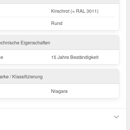
ntieren, optimal schützen – sichern Sie sich Ihr
-Set für eine langlebige und zuverlässige
Kirschrot (≈ RAL 3011)
rung!
Rund
echnische Eigenschaften
ie
15 Jahre Beständigkeit
rke / Klassifizierung
Niagara