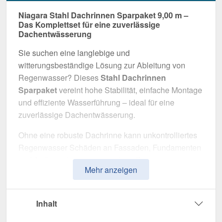
Niagara Stahl Dachrinnen Sparpaket 9,00 m –
Das Komplettset für eine zuverlässige
Dachentwässerung
Sie suchen eine langlebige und
witterungsbeständige Lösung zur Ableitung von
Regenwasser? Dieses
Stahl Dachrinnen
Sparpaket
vereint hohe Stabilität, einfache Montage
und effiziente Wasserführung – ideal für eine
zuverlässige Dachentwässerung.
Ohne eine robuste Dachrinne kann unkontrolliertes
Regenwasser Schäden an Fassaden, Fundamenten
und Außenanlagen verursachen. Dieses
Mehr anzeigen
Dachrinnensystem wurde speziell entwickelt, um
eine
sichere und langlebige
Entwässerungslösung
zu bieten. Es überzeugt
Inhalt
durch hohe Widerstandsfähigkeit, eine durchdachte
Konstruktion und eine einfache Installation.