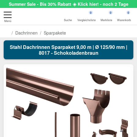
Summer Sale - Bis 30% Rabatt ☀️ Klick hier! - noch 2 Tage
0
0
0
Suche
Vergleichsliste
Merkliste
Warenkorb
Menü
Dachrinnen
Sparpakete
Stahl Dachrinnen Sparpaket 9,00 m | Ø 125/90 mm |
8017 - Schokoladenbraun