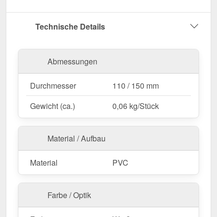
Umwelteinflüsse.
Garantie
– 10 Jahre für langanhaltende Qualität
Technische Details
& Sicherheit.
Jetzt Standrohrkappe bestellen – Für eine
Abmessungen
geschützte & funktionale Regenwasserableitung!
Durchmesser
110 / 150 mm
Gewicht (ca.)
0,06 kg/Stück
Material / Aufbau
Material
PVC
Farbe / Optik