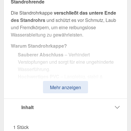
Standrohrende
Die Standrohrkappe
verschließt das untere Ende
des Standrohrs
und schützt es vor Schmutz, Laub
und Fremdkörpern, um eine reibungslose
Wasserableitung zu gewährleisten.
Warum Standrohrkappe?
Sauberer Abschluss
– Verhindert
Verstopfungen und sorgt für eine ungehinderte
Wasserführung.
Hochwertiges PVC
– Langlebig, stabil &
widerstandsfähig gegen Witterungseinflüsse.
Mehr anzeigen
Effiziente Wasserableitung
– Optimale
Dimension mit 110 / 150 mm Durchmesser.
Einfache Montage
– Passgenau für Plastmo
Inhalt
PVC Dachrinnen.
UV- & Witterungsbeständig
– Beständig gegen
1 Stück
Sonneneinstrahlung, Feuchtigkeit & andere