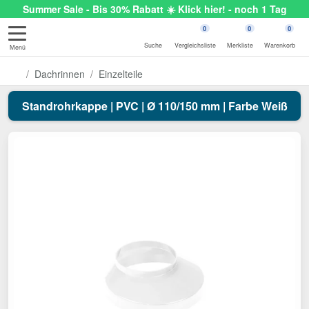
Summer Sale - Bis 30% Rabatt ☀️ Klick hier! - noch 1 Tag
0
0
0
Suche
Vergleichsliste
Merkliste
Warenkorb
Menü
Dachrinnen
Einzelteile
Standrohrkappe | PVC | Ø 110/150 mm | Farbe Weiß