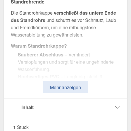
Standrohrende
Die Standrohrkappe
verschließt das untere Ende
des Standrohrs
und schützt es vor Schmutz, Laub
und Fremdkörpern, um eine reibungslose
Wasserableitung zu gewährleisten.
Warum Standrohrkappe?
Sauberer Abschluss
– Verhindert
Verstopfungen und sorgt für eine ungehinderte
Wasserführung.
Hochwertiges PVC
– Langlebig, stabil &
widerstandsfähig gegen Witterungseinflüsse.
Mehr anzeigen
Effiziente Wasserableitung
– Optimale
Dimension mit 90 / 110 mm Durchmesser.
Einfache Montage
– Passgenau für Plastmo
Inhalt
PVC Dachrinnen.
UV- & Witterungsbeständig
– Beständig gegen
1 Stück
Sonneneinstrahlung, Feuchtigkeit & andere