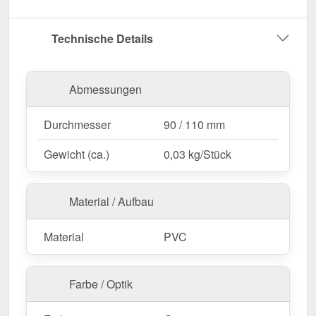
Umwelteinflüsse.
Garantie
– 10 Jahre für langanhaltende Qualität
Technische Details
& Sicherheit.
Jetzt Standrohrkappe bestellen – Für eine
Abmessungen
geschützte & funktionale Regenwasserableitung!
Durchmesser
90 / 110 mm
Gewicht (ca.)
0,03 kg/Stück
Material / Aufbau
Material
PVC
Farbe / Optik