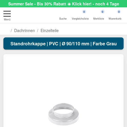
Summer Sale - Bis 30% Rabatt ☀️ Klick hier! - noch 4 Tage
0
0
0
Suche
Vergleichsliste
Merkliste
Warenkorb
Menü
Dachrinnen
Einzelteile
Standrohrkappe | PVC | Ø 90/110 mm | Farbe Grau