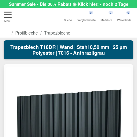
Summer Sale - Bis 30% Rabatt ☀️ Klick hier! - noch 2 Tage
0
0
0
Suche
Vergleichsliste
Merkliste
Warenkorb
Menü
Profilbleche
Trapezbleche
Trapezblech T18DR | Wand | Stahl 0,50 mm | 25 µm
Polyester | 7016 - Anthrazitgrau