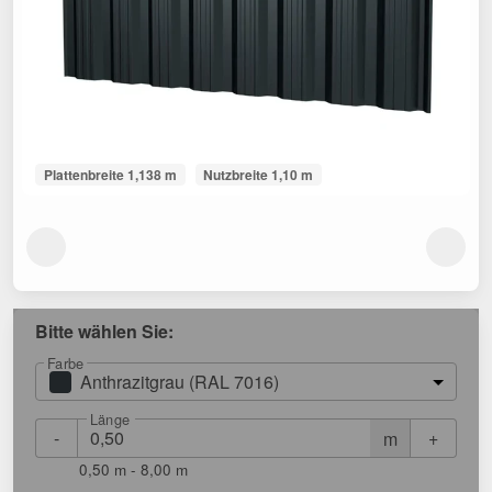
Plattenbreite 1,138 m
Nutzbreite 1,10 m
Bitte wählen Sie:
Farbe
Anthrazitgrau (RAL 7016)
Länge
-
+
m
0,50 m - 8,00 m