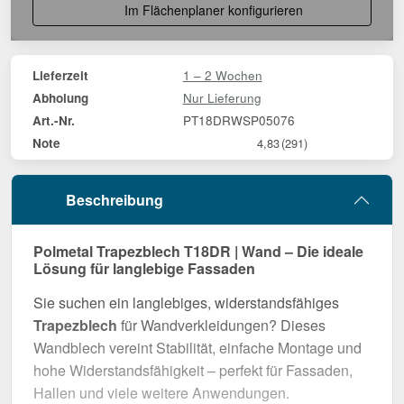
Im Flächenplaner konfigurieren
1 – 2 Wochen
Lieferzeit
Nur Lieferung
Abholung
PT18DRWSP05076
Art.-Nr.
Note
4,83
(291)
Beschreibung
Polmetal Trapezblech T18DR | Wand – Die ideale
Lösung für langlebige Fassaden
Sie suchen ein langlebiges, widerstandsfähiges
Trapezblech
für Wandverkleidungen? Dieses
Wandblech vereint Stabilität, einfache Montage und
hohe Widerstandsfähigkeit – perfekt für Fassaden,
Hallen und viele weitere Anwendungen.