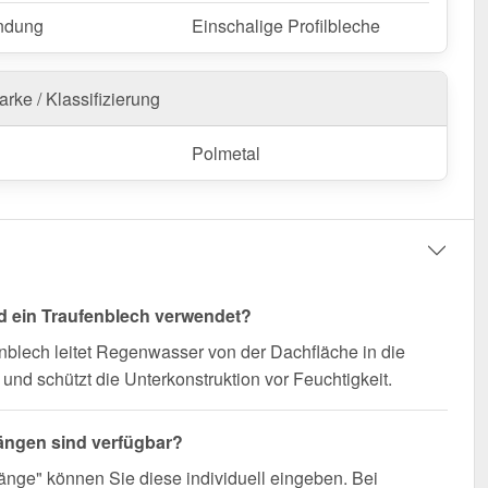
n Sie von schneller Lieferung!
ndung
Einschalige Profilbleche
nfertigung vom Widerruf ausgeschlossen
rke / Klassifizierung
Polmetal
d ein Traufenblech verwendet?
nblech leitet Regenwasser von der Dachfläche in die
und schützt die Unterkonstruktion vor Feuchtigkeit.
ängen sind verfügbar?
änge" können Sie diese individuell eingeben. Bei