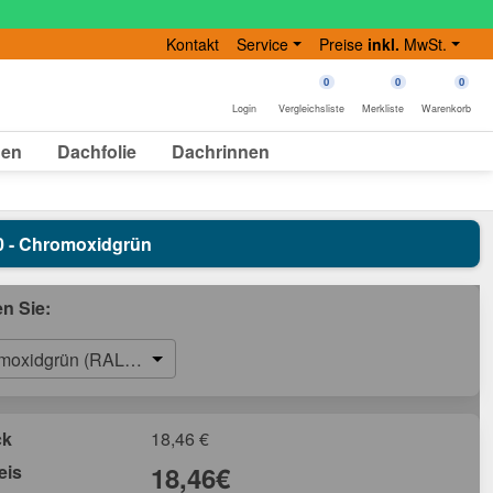
Kontakt
Service
Preise
inkl.
MwSt.
0
0
0
Login
Vergleichsliste
Merkliste
Warenkorb
gen
Dachfolie
Dachrinnen
020 - Chromoxidgrün
en Sie:
moxidgrün (RAL 6020)
ck
18,46
€
eis
18,46
€