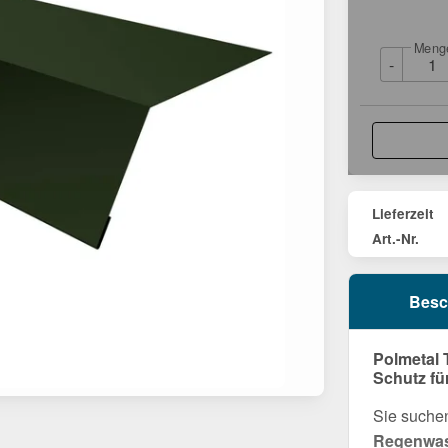
Meng
-
Lieferzeit
Art.-Nr.
Besc
Polmetal 
Schutz fü
Sie suche
Regenwass