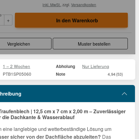
inkl. MwSt.
, zzgl.
Versandkosten
e
+
In den Warenkorb
Vergleichen
Muster bestellen
1 – 2 Wochen
Nur Lieferung
Abholung
PTB1SP05060
Note
4,94
(53)
hreibung
Traufenblech | 12,5 cm x 7 cm x 2,00 m – Zuverlässiger
r die Dachkante & Wasserablauf
n eine langlebige und wetterbeständige Lösung um
er sicher von der Dachfläche abzuleiten?
Das