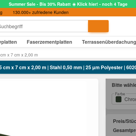
Summer Sale - Bis 30% Rabatt ☀️ Klick hier! - noch 4 Tage
ng
130.000+ zufriedene Kunden
uchbegriff
platten
Faserzementplatten
Terrassenüberdachun
 cm x 7 cm x 2,00 m
5 cm x 7 cm x 2,00 m | Stahl 0,50 mm | 25 µm Polyester | 6
Bitte wähl
Farbe
Chro
Preis/Stü
Gesamtpr