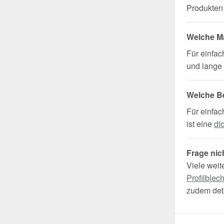
Produkten 
Welche Ma
Für einfa
und lange 
Welche B
Für einfac
ist eine
di
Frage nic
Viele weit
Profilblec
zudem deta