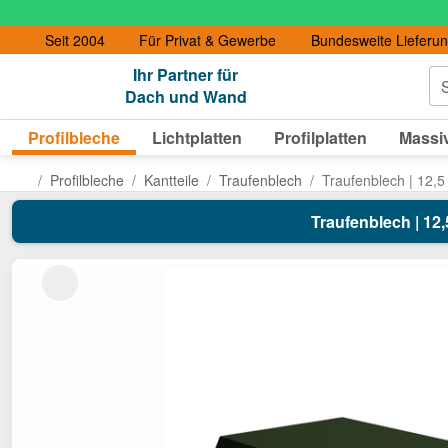
Seit 2004
Für Privat & Gewerbe
Bundesweite Lieferu
Ihr Partner für
S
Dach und Wand
Profilbleche
Lichtplatten
Profilplatten
Massiv
Profilbleche
Kantteile
Traufenblech
Traufenblech | 12,5
Traufenblech | 12,