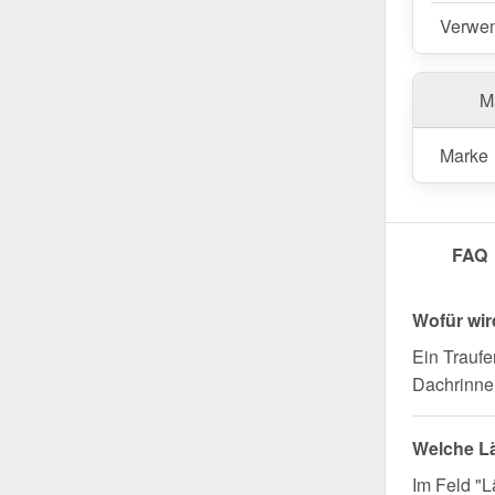
profitiere
Verwe
Wegen Sondera
Ma
Marke
FAQ
Wofür wir
Ein Traufe
Dachrinne 
Welche L
Im Feld "L