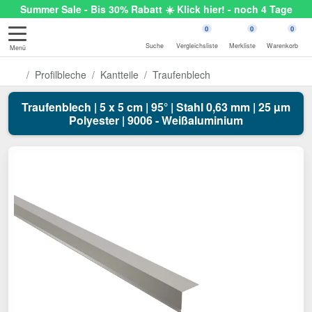
Summer Sale - Bis 30% Rabatt ☀️ Klick hier! - noch 4 Tage
0
0
0
Suche
Vergleichsliste
Merkliste
Warenkorb
Menü
Profilbleche
Kantteile
Traufenblech
Traufenblech | 5 x 5 cm | 95° | Stahl 0,63 mm | 25 µm
Polyester | 9006 - Weißaluminium