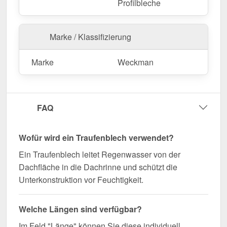
Falls vor Ort Anpassungen nötig sind, kann das
Profilbleche
Kantteil mühelos durch Sägen gekürzt werden.
Jetzt Traufenblech | 5 x 5 cm | 95° bestellen –
Marke / Klassifizierung
Passgenau für Ihr Projekt & schnell geliefert!
Langlebig, wetterfest, individuell auf Maß – bestellen
Marke
Weckman
Sie jetzt und profitieren Sie von schneller Lieferung!
Wegen Sonderanfertigung vom Widerruf ausgeschlossen
FAQ
Wofür wird ein Traufenblech verwendet?
Ein Traufenblech leitet Regenwasser von der
Dachfläche in die Dachrinne und schützt die
Unterkonstruktion vor Feuchtigkeit.
Welche Längen sind verfügbar?
Im Feld "Länge" können Sie diese individuell