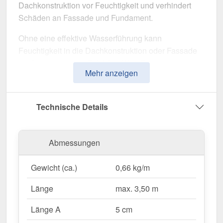
Dachkonstruktion vor Feuchtigkeit und verhindert
Schäden an Fassade und Fundament.
Ohne eine effektive Wasserführung kann
Feuchtigkeit in die Dachkonstruktion oder Fassade
eindringen, was zu Schäden führt. Dieses
Mehr anzeigen
Traufenblech wurde speziell entwickelt, um
Niederschlag gezielt in die Dachrinne zu leiten
und Feuchtigkeitsschäden zu vermeiden. Er
Technische Details
überzeugt durch einfache Montage, hohe
Widerstandsfähigkeit und eine robuste
Beschichtung.
Abmessungen
Hergestellt aus
Stahl
mit einer
Materialstärke von
Gewicht (ca.)
0,66 kg/m
0,63 mm
, bietet dieses Kantteil hohe Stabilität. Die
Länge von max. 3,50 m
ermöglicht eine einfache
Länge
max. 3,50 m
Anpassung an Ihr Dach. Dank der
25 µm Polyester
Beschichtung
in
Weißaluminium (RAL 9006)
Länge A
5 cm
bleibt das Material dauerhaft gegen Korrosion