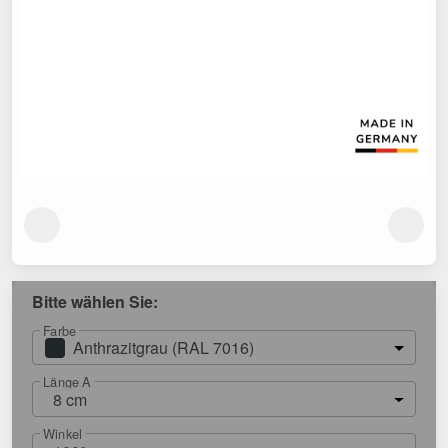
Bitte wählen Sie:
Farbe
Anthrazitgrau (RAL 7016)
Länge A
8 cm
Winkel