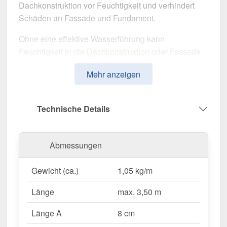
Dachkonstruktion vor Feuchtigkeit und verhindert
Schäden an Fassade und Fundament.
Ohne eine effektive Wasserführung kann
Feuchtigkeit in die Dachkonstruktion oder Fassade
eindringen, was zu Schäden führt. Dieses
Mehr anzeigen
Traufenblech wurde speziell entwickelt, um
Niederschlag gezielt in die Dachrinne zu leiten
und Feuchtigkeitsschäden zu vermeiden. Er
Technische Details
überzeugt durch einfache Montage, hohe
Widerstandsfähigkeit und eine robuste
Beschichtung.
Abmessungen
Hergestellt aus
Stahl
mit einer
Materialstärke von
Gewicht (ca.)
1,05 kg/m
0,50 mm
, bietet dieses Kantteil hohe Stabilität. Die
Länge von max. 3,50 m
ermöglicht eine einfache
Länge
max. 3,50 m
Anpassung an Ihr Dach. Dank der
25 µm Polyester
Beschichtung
in
Anthrazitgrau (RAL 7016)
bleibt
Länge A
8 cm
das Material dauerhaft gegen Korrosion geschützt.