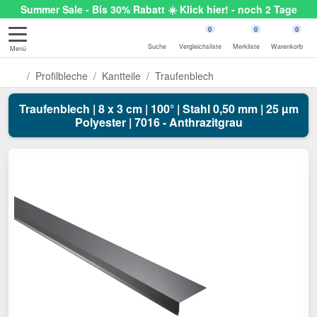
Summer Sale - Bis 30% Rabatt ☀️ Klick hier! - noch 2 Tage
0
0
0
Suche
Vergleichsliste
Merkliste
Warenkorb
Menü
Profilbleche
Kantteile
Traufenblech
Traufenblech | 8 x 3 cm | 100° | Stahl 0,50 mm | 25 µm
Polyester | 7016 - Anthrazitgrau