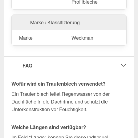
Kantteil mühelos durch Sägen gekürzt werden.
Profilbleche
Jetzt Traufenblech | 8 x 3 cm | 100° bestellen –
Passgenau für Ihr Projekt & schnell geliefert!
Marke / Klassifizierung
Langlebig, wetterfest, individuell auf Maß – bestellen
Sie jetzt und profitieren Sie von schneller Lieferung!
Marke
Weckman
Wegen Sonderanfertigung vom Widerruf ausgeschlossen
FAQ
Wofür wird ein Traufenblech verwendet?
Ein Traufenblech leitet Regenwasser von der
Dachfläche in die Dachrinne und schützt die
Unterkonstruktion vor Feuchtigkeit.
Welche Längen sind verfügbar?
Im Feld "Länge" können Sie diese individuell