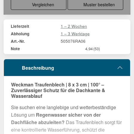
Vergleichen
Muster bestellen
1 – 2 Wochen
Lieferzeit
1 – 3 Werktage
Abholung
505076RA06
Art.-Nr.
Note
4,94
(53)
Beschreibung
Weckman Traufenblech | 8 x 3 cm | 100° –
Zuverlässiger Schutz für die Dachkante &
Wasserablauf
Sie suchen eine langlebige und wetterbeständige
Lösung um
Regenwasser sicher von der
Dachfläche abzuleiten?
Das Traufenblech sorgt für
eine kontrollierte Wasserführung, schützt die