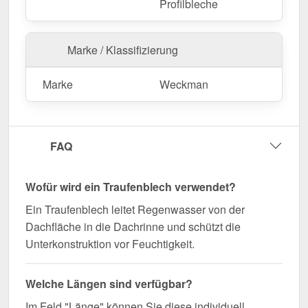
Kantteil mühelos durch Sägen gekürzt werden.
Profilbleche
Jetzt Traufenblech | 8 x 3 cm | 95° bestellen –
Passgenau für Ihr Projekt & schnell geliefert!
Marke / Klassifizierung
Langlebig, wetterfest, individuell auf Maß – bestellen
Sie jetzt und profitieren Sie von schneller Lieferung!
Marke
Weckman
Wegen Sonderanfertigung vom Widerruf ausgeschlossen
FAQ
Wofür wird ein Traufenblech verwendet?
Ein Traufenblech leitet Regenwasser von der
Dachfläche in die Dachrinne und schützt die
Unterkonstruktion vor Feuchtigkeit.
Welche Längen sind verfügbar?
Im Feld "Länge" können Sie diese individuell