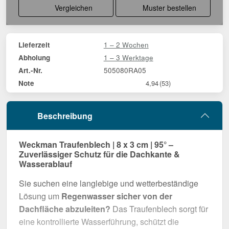
Vergleichen
Muster bestellen
1 – 2 Wochen
Lieferzeit
1 – 3 Werktage
Abholung
505080RA05
Art.-Nr.
Note
4,94
(53)
Beschreibung
Weckman Traufenblech | 8 x 3 cm | 95° –
Zuverlässiger Schutz für die Dachkante &
Wasserablauf
Sie suchen eine langlebige und wetterbeständige
Lösung um
Regenwasser sicher von der
Dachfläche abzuleiten?
Das Traufenblech sorgt für
eine kontrollierte Wasserführung, schützt die