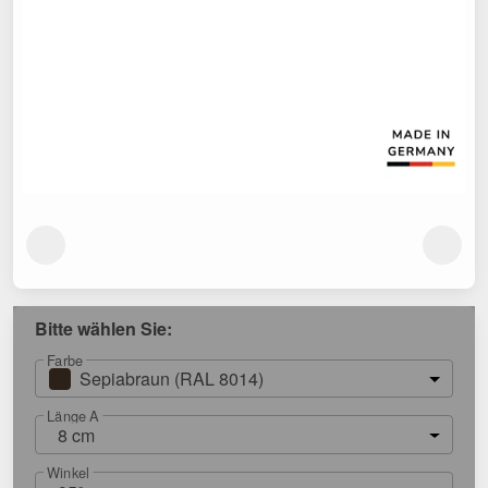
Bitte wählen Sie:
Farbe
Sepiabraun (RAL 8014)
Länge A
8 cm
Winkel