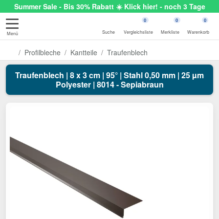
Summer Sale - Bis 30% Rabatt ☀️ Klick hier! - noch 3 Tage
0
0
0
Suche
Vergleichsliste
Merkliste
Warenkorb
Menü
Profilbleche
Kantteile
Traufenblech
Traufenblech | 8 x 3 cm | 95° | Stahl 0,50 mm | 25 µm
Polyester | 8014 - Sepiabraun