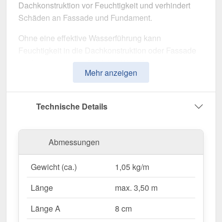
Dachkonstruktion vor Feuchtigkeit und verhindert
Schäden an Fassade und Fundament.
Ohne eine effektive Wasserführung kann
Feuchtigkeit in die Dachkonstruktion oder Fassade
eindringen, was zu Schäden führt. Dieses
Mehr anzeigen
Traufenblech wurde speziell entwickelt, um
Niederschlag gezielt in die Dachrinne zu leiten
und Feuchtigkeitsschäden zu vermeiden. Er
Technische Details
überzeugt durch einfache Montage, hohe
Widerstandsfähigkeit und eine robuste
Beschichtung.
Abmessungen
Hergestellt aus
Stahl
mit einer
Materialstärke von
Gewicht (ca.)
1,05 kg/m
0,50 mm
, bietet dieses Kantteil hohe Stabilität. Die
Länge von max. 3,50 m
ermöglicht eine einfache
Länge
max. 3,50 m
Anpassung an Ihr Dach. Dank der
25 µm Polyester
Beschichtung
in
Sepiabraun (RAL 8014)
bleibt
Länge A
8 cm
das Material dauerhaft gegen Korrosion geschützt.