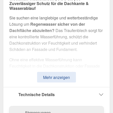
Zuverlässiger Schutz für die Dachkante &
Wasserablauf
Sie suchen eine langlebige und wetterbeständige
Lösung um
Regenwasser sicher von der
Dachfläche abzuleiten?
Das Traufenblech sorgt für
eine kontrollierte Wasserführung, schützt die
Dachkonstruktion vor Feuchtigkeit und verhindert
Schäden an Fassade und Fundament.
Ohne eine effektive Wasserführung kann
Feuchtigkeit in die Dachkonstruktion oder Fassade
eindringen, was zu Schäden führt. Dieses
Mehr anzeigen
Traufenblech wurde speziell entwickelt, um
Niederschlag gezielt in die Dachrinne zu leiten
und Feuchtigkeitsschäden zu vermeiden. Er
Technische Details
überzeugt durch einfache Montage, hohe
Widerstandsfähigkeit und eine robuste
Beschichtung.
Abmessungen