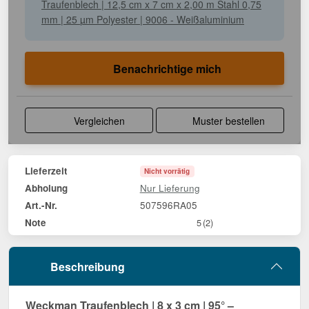
Traufenblech | 12,5 cm x 7 cm x 2,00 m Stahl 0,75
mm | 25 µm Polyester | 9006 - Weißaluminium
Benachrichtige mich
Vergleichen
Muster bestellen
Lieferzeit
Nicht vorrätig
Nur Lieferung
Abholung
507596RA05
Art.-Nr.
Note
5
(2)
Beschreibung
Weckman Traufenblech | 8 x 3 cm | 95° –