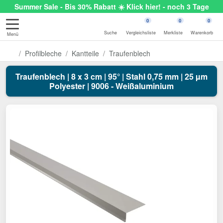
Summer Sale - Bis 30% Rabatt ☀️ Klick hier! - noch 3 Tage
0
0
0
Suche
Vergleichsliste
Merkliste
Warenkorb
Menü
Profilbleche
Kantteile
Traufenblech
Traufenblech | 8 x 3 cm | 95° | Stahl 0,75 mm | 25 µm
Polyester | 9006 - Weißaluminium