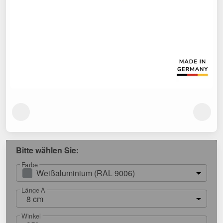
Bitte wählen Sie:
Farbe
Weißaluminium (RAL 9006)
Länge A
8 cm
Winkel