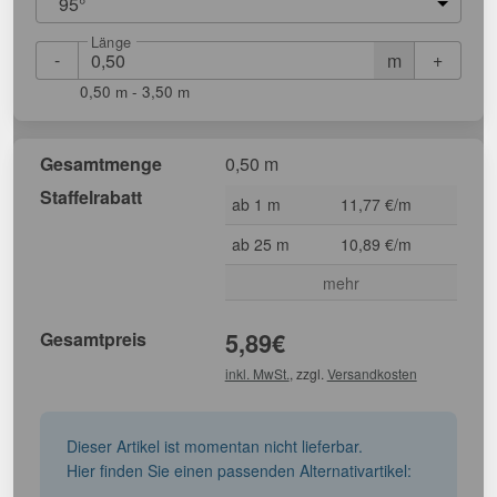
95°
Länge
-
+
m
0,50 m - 3,50 m
Gesamtmenge
0,50 m
Staffelrabatt
ab 1 m
11,77 €/m
ab 25 m
10,89 €/m
mehr
Gesamtpreis
5,89
€
inkl. MwSt.
, zzgl.
Versandkosten
Dieser Artikel ist momentan nicht lieferbar.
Hier finden Sie einen passenden Alternativartikel: