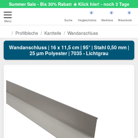
Summer Sale - Bis 30% Rabatt ☀️ Klick hier! - noch 3 Tage
0
0
0
Suche
Vergleichsliste
Merkliste
Warenkorb
Menü
Profilbleche
Kantteile
Wandanschluss
Wandanschluss | 16 x 11,5 cm | 95° | Stahl 0,50 mm |
25 µm Polyester | 7035 - Lichtgrau