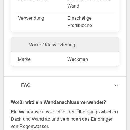
schnelle und passgenaue Montage. Die
Länge
Wand
beträgt max. 3,50 m
, sodass Sie den Abschluss
Verwendung
Einschalige
optimal an Ihre Dachfläche anpassen können.
Profilbleche
Falls vor Ort Anpassungen nötig sind, kann das
Kantteil mühelos durch Sägen gekürzt werden.
Marke / Klassifizierung
Jetzt Wandanschluss | 16 x 11,5 cm | 95°
bestellen – Passgenau für Ihr Projekt & schnell
Marke
Weckman
geliefert!
Langlebig, wetterfest, individuell auf Maß – bestellen
Sie jetzt und profitieren Sie von schneller Lieferung!
FAQ
Wegen Sonderanfertigung vom Widerruf ausgeschlossen
Wofür wird ein Wandanschluss verwendet?
Ein Wandanschluss dichtet den Übergang zwischen
Dach und Wand ab und verhindert das Eindringen
von Regenwasser.