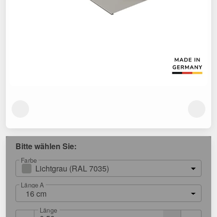
Bitte wählen Sie:
Farbe
Lichtgrau (RAL 7035)
Länge A
16 cm
Länge