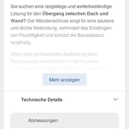
Sie suchen eine langlebige und wetterbeständige
Lösung für den
Übergang zwischen Dach und
Wand?
Der Wandanschluss sorgt für eine saubere
und dichte Verbindung, verhindert das Eindringen
von Feuchtigkeit und schützt die Bausubstanz
langfristig.
Ohne eine professionelle Abdichtung kann
Regenwasser unkontrolliert in die Fassade
eindringen und langfristig Schäden verursachen.
Dieser Wandanschluss wurde speziell entwickelt,
Mehr anzeigen
um
Übergänge professionell abzudichten
und
optisch aufzuwerten. Er überzeugt durch einfache
Montage, hohe Widerstandsfähigkeit und eine
Technische Details
robuste Beschichtung.
Hergestellt aus
Stahl
mit einer
Materialstärke von
Abmessungen
0,50 mm
, bietet dieses Kantteil hohe Stabilität. Die