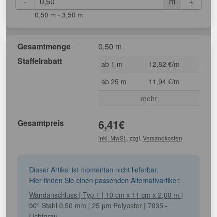
-
+
m
0,50 m - 3,50 m
Gesamtmenge
0,50 m
Staffelrabatt
ab 1 m
12,82 €/m
ab 25 m
11,94 €/m
mehr
Gesamtpreis
6,41
€
inkl. MwSt.
, zzgl.
Versandkosten
Dieser Artikel ist momentan nicht lieferbar.
Hier finden Sie einen passenden Alternativartikel:
Wandanschluss | Typ 1 | 10 cm x 11 cm x 2,00 m |
90° Stahl 0,50 mm | 25 µm Polyester | 7035 -
Lichtgrau